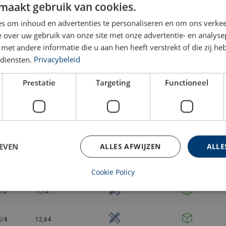
maakt gebruik van cookies.
s om inhoud en advertenties te personaliseren en om ons verkee
/4
1,01
 over uw gebruik van onze site met onze advertentie- en analyse
et andere informatie die u aan hen heeft verstrekt of die zij h
/8
1,5
diensten.
Privacybeleid
1
2,25
Prestatie
Targeting
Functioneel
1/8
3,25
1/4
4,45
EVEN
ALLES AFWIJZEN
ALLE
3/8
5,95
Cookie Policy
1/2
7,72
3/4
12,64