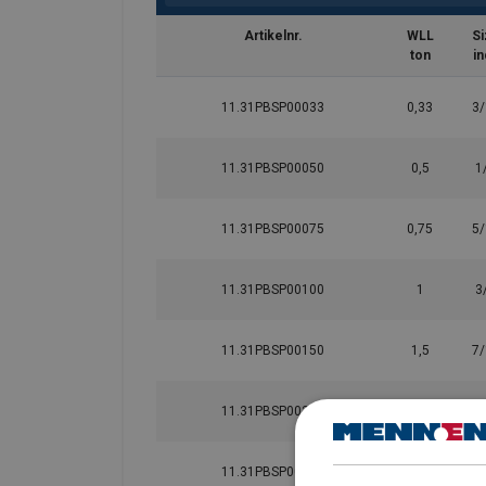
Artikelnr.
WLL
Si
ton
in
Gebruikershandleiding:
11.31PBSP00033
0,33
3/
Powertex-Shackle-User-Manual-ML-2026040
11.31PBSP00050
0,5
1
Juridische Documenten:
11.31PBSP00075
0,75
5/
Powertex-Shackle-PBSP-DoC-ML-20260319.
11.31PBSP00100
1
3
11.31PBSP00150
1,5
7/
11.31PBSP00200
2
1
Materiaal:
11.31PBSP00325
3,25
5