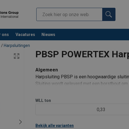
r ons
Vacatures
Nieuws
n
/
Harpsluitingen
PBSP POWERTEX Harps
Algemeen
Harpsluiting PBSP is een hoogwaardige sluiti
Sluiting wordt geleverd met een borstbout om
voldoet aan EN 13889 en voldoet aan de prest
specificatie RR-C-271 Type IVA
WLL
ton
0,33
Bekijk alle varianten