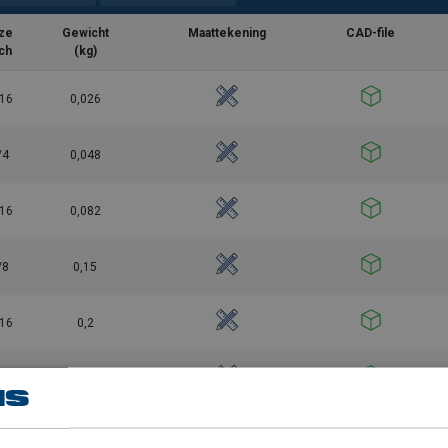
ze
Gewicht
Maattekening
CAD-file
ch
(kg)
16
0,026
7.pdf
/4
0,048
16
0,082
pdf
/8
0,15
16
0,2
/2
0,3
/8
0,65