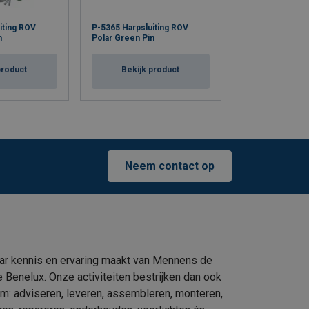
G-5367 Harpslui
iting ROV
P-5365 Harpsluiting ROV
Polar "Spring R
n
Polar Green Pin
Pin
product
Bekijk product
Bekijk p
Neem contact op
ar kennis en ervaring maakt van Mennens de
e Benelux. Onze activiteiten bestrijken dan ook
um: adviseren, leveren, assembleren, monteren,