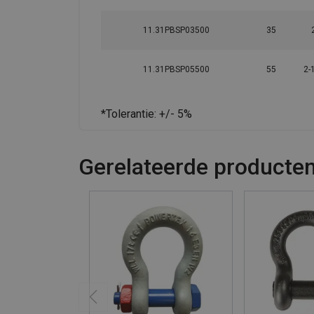
11.31PBSP03500
35
11.31PBSP05500
55
2-
*Tolerantie: +/- 5%
Gerelateerde producte