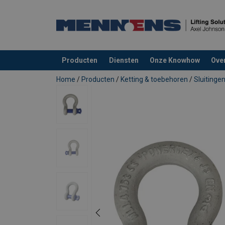
Producten
Diensten
Onze Knowhow
Ove
toegevoegd aan uw offerte
Home
/
Producten
/
Ketting & toebehoren
/
Sluitinge