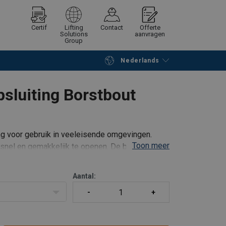
Certif
Lifting
Contact
Offerte
Solutions
aanvragen
Group
Nederlands
Verder winkelen
Vraag offerte aan
luiting Borstbout
ng voor gebruik in veeleisende omgevingen.
Toon meer
 snel en gemakkelijk te openen. De beugel
atie-eisen van de Amerikaanse federale
Aantal: