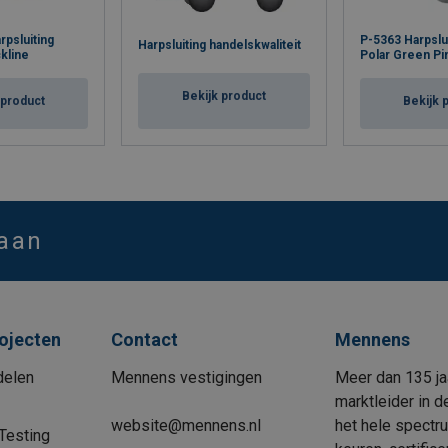
psluiting
P-5363 Harpslu
Harpsluiting handelskwaliteit
kline
Polar Green Pi
Bekijk product
 product
Bekijk 
 aan
rojecten
Contact
Mennens
delen
Mennens vestigingen
Meer dan 135 ja
marktleider in d
website@mennens.nl
het hele spectr
Testing