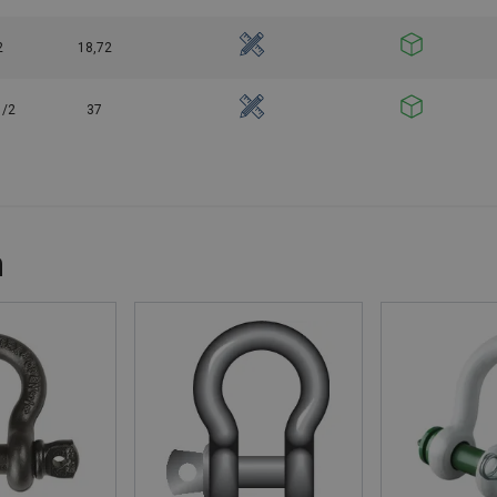
2
18,72
1/2
37
n