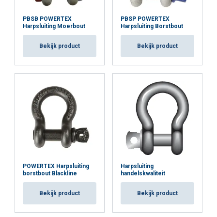
kunnen combineren met andere informatie die
PBSB POWERTEX
PBSP POWERTEX
u aan hen heeft verstrekt of die zij hebben
Harpsluiting Moerbout
Harpsluiting Borstbout
verzameld door uw gebruik van hun diensten.
Privacybeleid
Bekijk product
Bekijk product
Strikt
Prestatie
Targeting
noodzakelijk
Functioneel
Niet-geclassificeerd
ALLES ACCEPTEREN
POWERTEX Harpsluiting
Harpsluiting
borstbout Blackline
handelskwaliteit
ALLES AFWIJZEN
Bekijk product
Bekijk product