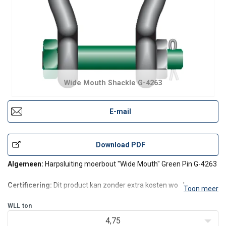
Wide Mouth Shackle G-4263
E-mail
Download PDF
Algemeen:
Harpsluiting moerbout "Wide Mouth" Green Pin G-4263
Certificering:
Dit product kan zonder extra kosten worden
Toon meer
geleverd met een fabriekscertificaat, 3.1 materiaal certificaat,
leverancierscertificaat en/of een conformiteitssverklaring.
WLL
ton
4,75