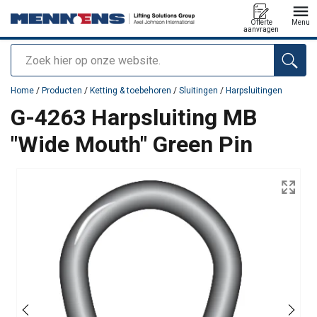
Offerte
Menu
aanvragen
Zoeken
toegevoegd aan uw offerte
Home
/
Producten
/
Ketting & toebehoren
/
Sluitingen
/
Harpsluitingen
G-4263 Harpsluiting MB
"Wide Mouth" Green Pin