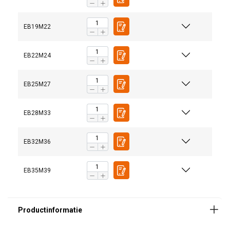
EB19M22
EB22M24
EB25M27
Het speciale ontwerp van de bout zorgt ervoor dat de
moer correct wordt gepositioneerd, waardoor er
EB28M33
voldoende ruimte is voor de splitpen
Elke beugel is getest op proefbelasting tot 2 x WLL en
gecertificeerd in de productiefaciliteit in het
EB32M36
noordoosten van Engeland
Alle sluitingen zijn vervaardigd in overeenstemming
met de Machinerichtlijn 2006/42/EG
EB35M39
Keuringscertificaat BS EN 10204 3.1 op aanvraag
verkrijgbaar.
Hoogwaardige afwerking en uitstekende glans.
Vervaardigd met behulp van de nieuwste technologie
op het gebied van elektrisch smeden.