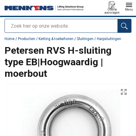
Offerte
Menu
aanvragen
Zoeken
toegevoegd aan uw offerte
Home
/
Producten
/
Ketting & toebehoren
/
Sluitingen
/
Harpsluitingen
Petersen RVS H-sluiting
type EB|Hoogwaardig |
moerbout