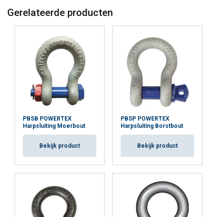
Materiaal:
Gerelateerde producten
Markering:
Veiligheidsfactor:
PBSB POWERTEX
PBSP POWERTEX
Harpsluiting Moerbout
Harpsluiting Borstbout
Bekijk product
Bekijk product