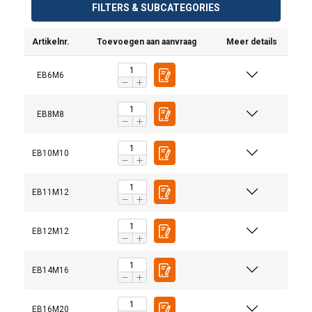
FILTERS & SUBCATEGORIES
Artikelnr.
Toevoegen aan aanvraag
Meer details
EB6M6
EB8M8
EB10M10
EB11M12
EB12M12
EB14M16
EB16M20