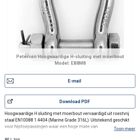
Petersen Hoogwaardige H-sluiting met moerbout
Model: EB8M8
E-mail
Download PDF
Hoogwaardige H sluiting met moerbout vervaardigd uit roestvrij
staal EN10088 1.4404 (Marine Grade 316L). Uitstekend geschikt
voor hijstoepassingen waar een hoge mate van
Toon meer
corrosiebestendigheid vereist is.
Duurzaam en betrouwbaar:
WLL
ton