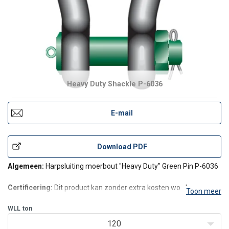
Heavy Duty Shackle P-6036
E-mail
Download PDF
Algemeen:
Harpsluiting moerbout "Heavy Duty" Green Pin P-6036
Certificering:
Dit product kan zonder extra kosten worden
Toon meer
geleverd met een fabriekscertificaat, 3.1 materiaal certificaat,
leverancierscertificaat, conformiteitssverklaring en alle sluitingen
WLL
ton
vanaf 150T worden geleverd met een Lloyd
120