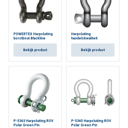
ALLES ACCEPTEREN
ALLES AFWIJZEN
DETAILS WEERGEVEN
POWERTEX Harpsluiting
Harpsluiting
borstbout Blackline
handelskwaliteit
Cookie Policy
Bekijk product
Bekijk product
P-5363 Harpsluiting ROV
P-5365 Harpsluiting ROV
Polar Green Pin
Polar Green Pin