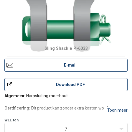
Sling Shackle P-6033
E-mail
Download PDF
Algemeen:
Harpsluiting moerbout
Certificering:
Dit product kan zonder extra kosten worden
Toon meer
geleverd met een fabriekscertificaat, 3.1 materiaal certificaat,
leverancierscertificaat, conformiteitssverklaring en alle sluitingen
WLL
ton
vanaf 75T worden geleverd met een Lloyd's certificaat. Voor
7