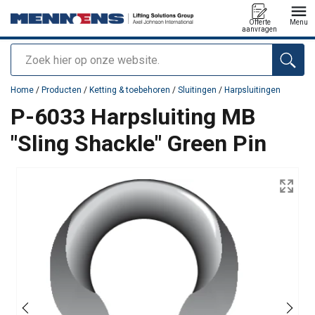
Offerte
Menu
aanvragen
Zoeken
toegevoegd aan uw offerte
Home
/
Producten
/
Ketting & toebehoren
/
Sluitingen
/
Harpsluitingen
P-6033 Harpsluiting MB
"Sling Shackle" Green Pin