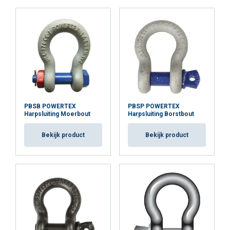
noodzakelijk
Functioneel
Niet-geclassificeerd
ALLES ACCEPTEREN
PBSB POWERTEX
PBSP POWERTEX
Harpsluiting Moerbout
Harpsluiting Borstbout
ALLES AFWIJZEN
Bekijk product
Bekijk product
DETAILS WEERGEVEN
Cookie Policy