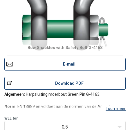
Bow Shackles with Safety Bolt G-4163
E-mail
Download PDF
Algemeen:
Harpsluiting moerbout Green Pin G-4163.
Norm:
EN 13889 en voldoet aan de normen van de Amerikaanse
Toon meer
federale specificaties RR-C-271 Type IVA Klasse 3A
WLL
ton
Certificering:
Dit product kan zonder extra kosten worden
0,5