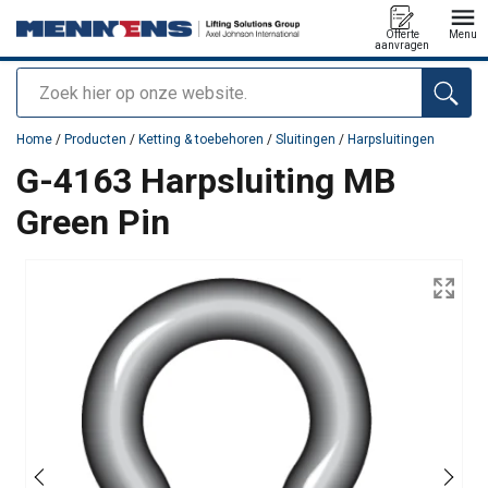
Offerte
Menu
aanvragen
Zoeken
toegevoegd aan uw offerte
Home
/
Producten
/
Ketting & toebehoren
/
Sluitingen
/
Harpsluitingen
G-4163 Harpsluiting MB
Green Pin