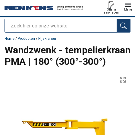
Offerte
Menu
aanvragen
Zoeken
toegevoegd aan uw offerte
Home
/
Producten
/
Hijskranen
Wandzwenk - tempelierkraan
PMA | 180° (300°-300°)