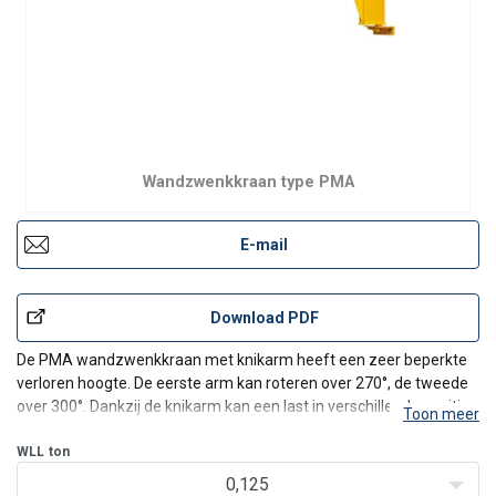
Wandzwenkkraan type PMA
E-mail
Download PDF
De PMA wandzwenkkraan met knikarm heeft een zeer beperkte
verloren hoogte. De eerste arm kan roteren over 270°, de tweede
over 300°. Dankzij de knikarm kan een last in verschillende posities
Toon meer
worden verplaatst. Dit model is alleen geschikt voor manueel
roteren.
WLL
ton
De zwenkkraan is voorzien van standaard
0,125