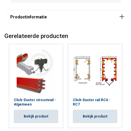
cookies.
We gebruiken cookies om inhoud en
advertenties te personaliseren en om ons
verkeer te analyseren. We delen ook informatie
over uw gebruik van onze site met onze
Gerelateerde producten
advertentie- en analysepartners, die deze
kunnen combineren met andere informatie die
u aan hen heeft verstrekt of die zij hebben
verzameld door uw gebruik van hun diensten.
Privacybeleid
Strikt
Prestatie
Targeting
noodzakelijk
Click-Ductor stroomrail -
Click-Ductor rail RC4 -
Algemeen
RC7
Functioneel
Niet-geclassificeerd
Bekijk product
Bekijk product