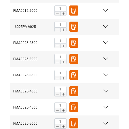
PMA0012-5000
6025PMA025
PMA0025-2500
PMA0025-3000
PMA0025-3500
PMA0025-4000
PMA0025-4500
DUTCH
Deze website maakt gebruik van
PMA0025-5000
ENGLISH TRANSLATION