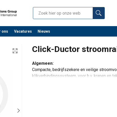
r ons
Vacatures
Nieuws
Click-Ductor stroomra
Algemeen:
Compacte, bedrijfszekere en veilige stroomvo
klikverbindingssysteem, voor b.v. kranen en ta
De unieke constructie combineert flexibiliteit 
zowel binnen- als buiteninstallaties.
AKAPP Click-Ductor stroomrail