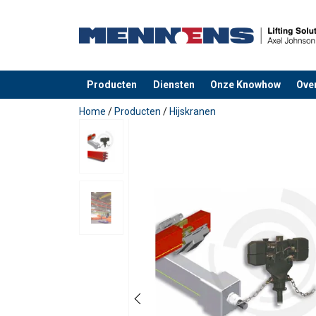
Producten
Diensten
Onze Knowhow
Ove
toegevoegd aan uw offerte
Home
/
Producten
/
Hijskranen