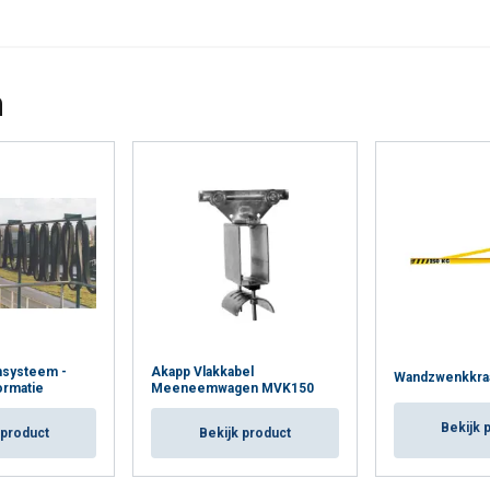
Cookie Policy
n
nsysteem -
Akapp Vlakkabel
Wandzwenkkraa
ormatie
Meeneemwagen MVK150
Bekijk 
 product
Bekijk product