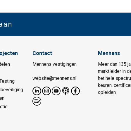
 aan
rojecten
Contact
Mennens
delen
Mennens vestigingen
Meer dan 135 ja
marktleider in d
website@mennens.nl
het hele spectr
Testing
keuren, certific
beveiliging
opleiden
en
ctie