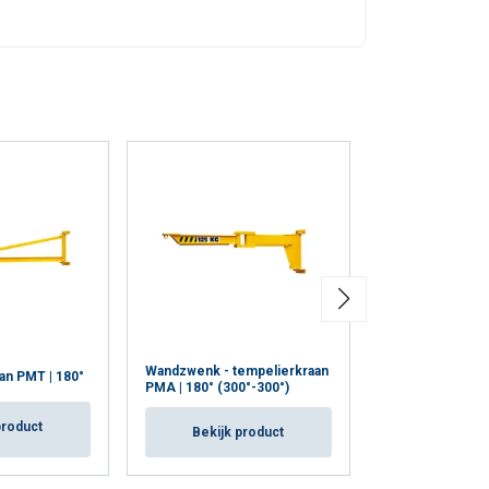
Wandzwenk - tempelierkraan
Kolomzwenkkra
n PMT | 180°
PMA | 180° (300°-300°)
270°
product
Bekijk product
Bekijk p