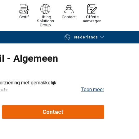
Certif
Lifting
Contact
Offerte
Solutions
aanvragen
Group
Nederlands
Verder winkelen
Vraag offerte aan
il - Algemeen
orziening met gemakkelijk
Toon meer
kels.
met efficiency. Click-Ductor kunt u toepassen in
Contact