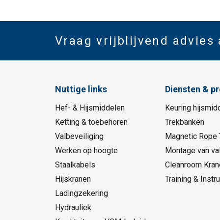
Vraag vrijblijvend advies
Nuttige links
Diensten & p
Hef- & Hijsmiddelen
Keuring hijsmid
Ketting & toebehoren
Trekbanken
Valbeveiliging
Magnetic Rope 
Werken op hoogte
Montage van val
Staalkabels
Cleanroom Kran
Hijskranen
Training & Instru
Ladingzekering
Hydrauliek