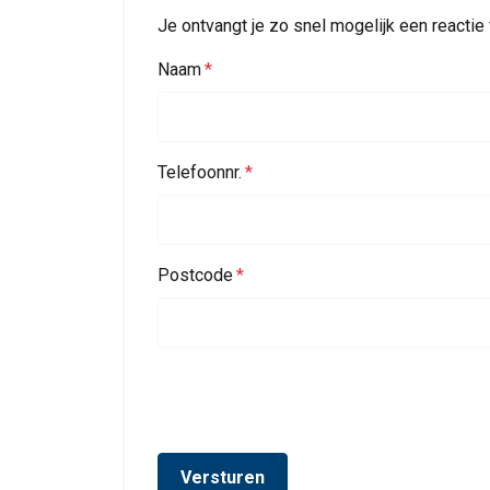
Je ontvangt je zo snel mogelijk een reactie 
Naam
Deze website 
Telefoonnr.
We gebruiken cookie
delen ook informatie
kunnen combineren m
Postcode
uw gebruik van hun 
Strikt
noodzakelijk
DETAILS WEERG
Versturen