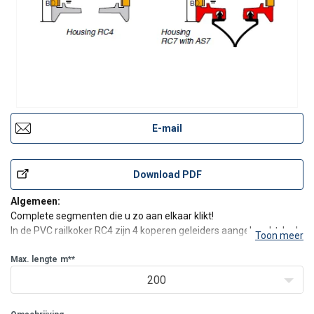
E-mail
Download PDF
Algemeen:
Complete segmenten die u zo aan elkaar klikt!
In de PVC railkoker RC4 zijn 4 koperen geleiders aangebracht. In de
Toon meer
PVC railkoker RC7 bevinden zich 7 kanalen, waarin naar keuze 4, 5
of 7 geleiders zijn aangebracht. De capaciteit daarvan hangt af
Max. lengte
m**
van de behoefte.
200
De lengtes van de railkoke