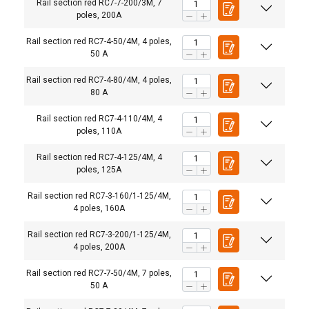
Rail section red RC7-7-200/3M, 7
poles, 200A
Rail section red RC7-4-50/4M, 4 poles,
50 A
DUTCH
Rail section red RC7-4-80/4M, 4 poles,
80 A
Deze website maakt gebruik van
ENGLISH TRANSLATION
cookies.
Rail section red RC7-4-110/4M, 4
poles, 110A
We gebruiken cookies om inhoud en
advertenties te personaliseren en om ons
Rail section red RC7-4-125/4M, 4
poles, 125A
verkeer te analyseren. We delen ook informatie
over uw gebruik van onze site met onze
Rail section red RC7-3-160/1-125/4M,
advertentie- en analysepartners, die deze
4 poles, 160A
kunnen combineren met andere informatie die
Rail section red RC7-3-200/1-125/4M,
u aan hen heeft verstrekt of die zij hebben
4 poles, 200A
verzameld door uw gebruik van hun diensten.
Privacybeleid
Rail section red RC7-7-50/4M, 7 poles,
50 A
Strikt
Prestatie
Targeting