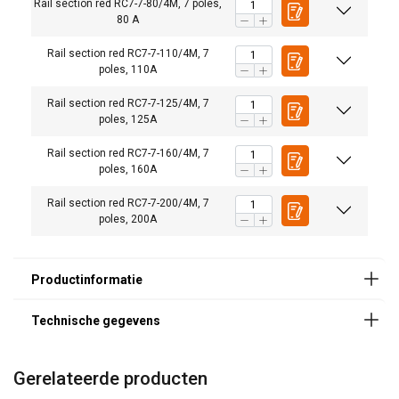
Rail section red RC7-7-80/4M, 7 poles,
noodzakelijk
80 A
Rail section red RC7-7-110/4M, 7
poles, 110A
Functioneel
Niet-geclassificeerd
Rail section red RC7-7-125/4M, 7
poles, 125A
Rail section red RC7-7-160/4M, 7
poles, 160A
ALLES ACCEPTEREN
Rail section red RC7-7-200/4M, 7
poles, 200A
ALLES AFWIJZEN
DETAILS WEERGEVEN
Cookie Policy
Gerelateerde producten