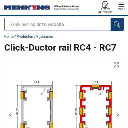
Offerte
Menu
aanvragen
Zoeken
toegevoegd aan uw offerte
Home
/
Producten
/
Hijskranen
Click-Ductor rail RC4 - RC7