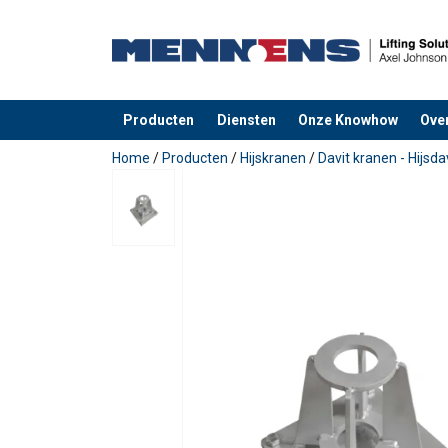
Producten
Diensten
Onze Knowhow
Ove
toegevoegd aan uw offerte
Home
/
Producten
/
Hijskranen
/
Davit kranen - Hijsda