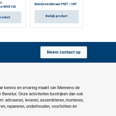
l
Wandzwenk - te
Wandzwenkkraan PMT | 180°
n MVK150
PMA | 180° (300
Bekijk product
product
Bekijk p
Neem contact op
ar kennis en ervaring maakt van Mennens de
e Benelux. Onze activiteiten bestrijken dan ook
um: adviseren, leveren, assembleren, monteren,
eren, repareren, onderhouden, voorlichten én