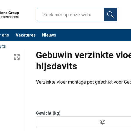
r ons
Vacatures
Nieuws
vits
Gebuwin verzinkte vlo
hijsdavits
Verzinkte vloer montage pot geschikt voor Geb
Gewicht
(kg)
8,5