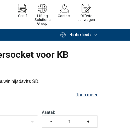
Certif
Lifting
Contact
Offerte
Solutions
aanvragen
Group
Nederlands
Verder winkelen
Vraag offerte aan
ersocket voor KB
uwin hijsdavits SD.
Toon meer
Aantal: