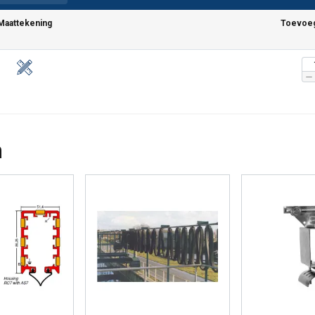
Maattekening
Toevoeg
n