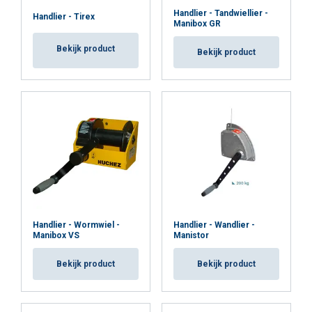
artiesten
Handlier - Tandwiellier -
Handlier - Tirex
Manibox GR
Precieze en gecontroleerde bediening
Bekijk product
Bekijk product
Fijne dosering van hijs- en daalbewegingen
Goede controle over snelheid en positie van de last
Robuuste, professionele kwaliteit
Sterke behuizing en betrouwbare componenten
Geschikt voor frequent gebruik in veeleisende
producties
Staalkabeltrommel voor nette kabelopwikkeling
Minder kabelslijtage
Betere veiligheid en voorspelbaar gedrag van de last
Handlier - Wormwiel -
Handlier - Wandlier -
Manibox VS
Manistor
Veiligheid & betrouwbaarheid
Bekijk product
Bekijk product