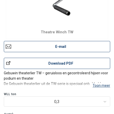
Theatre Winch TW
E-mail
Download PDF
Gebuwin theaterlier TW – geruisloos en gecontroleerd hijsen voor
podium en theater
De Gebuwin theaterlier uit de TW-serie is speciaal ontwikkeld voor
Toon meer
gebruik in theaters, schouwburgen, studio’s en
evenementenlocaties. Deze compacte lier biedt een stille,
WLL
ton
nauwkeurige bediening en is ideaal voor h
0,3