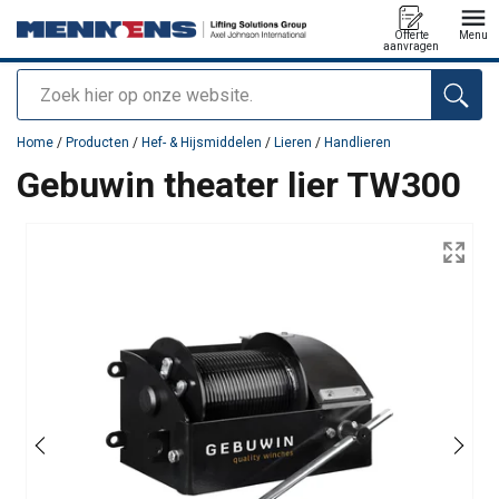
Offerte
Menu
aanvragen
Zoeken
toegevoegd aan uw offerte
Home
/
Producten
/
Hef- & Hijsmiddelen
/
Lieren
/
Handlieren
Gebuwin theater lier TW300