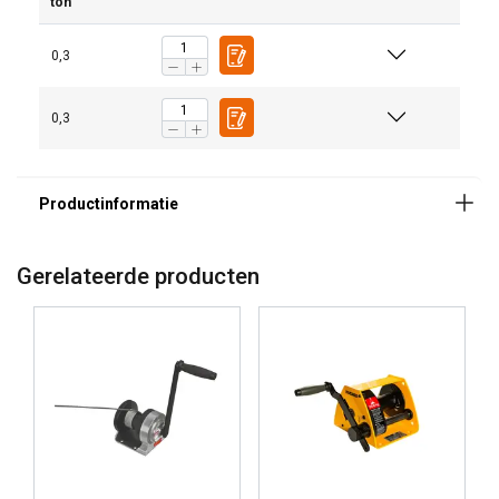
ton
Toepassing & functionaliteit
0,3
0,3
Hijsen en zakken van decor en gordijnen
Positioneren van trussconstructies, licht- en
geluidsinstallaties
Vaste hijsinstallaties in theaters, studio’s en
eventlocaties
Gerelateerde producten
Belangrijkste productkenmerken
Speciaal voor theater en podiumtechniek
Ontworpen met aandacht voor stille werking
Geschikt voor gebruik in de buurt van publiek en