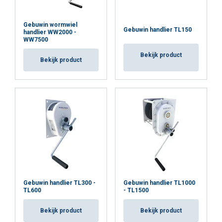
Veilige, stille en nauwkeurige hijsoplossing
Gebuwin wormwiel
Levering, advies, keuring en service via Mennens
Gebuwin handlier TL150
handlier WW2000 -
WW7500
Bekijk product
Bekijk product
Materiaal:
Markering:
Afwerking:
Norm:
Opmerking:
Veiligheidsfactor:
Gebuwin handlier TL300 -
Gebuwin handlier TL1000
TL600
- TL1500
Bekijk product
Bekijk product