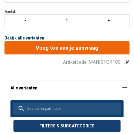
Geschikt voor binnen- buitengebruik.
Licht, compact en gemakkelijk te installeren.
Aantal:
Aluminium structuur.
Mechanisch
Bekijk alle varianten
Voeg toe aan je aanvraag
MANISTOR100
Artikelcode:
FILTERS & SUBCATEGORIES