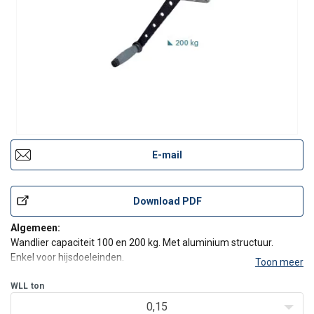
E-mail
Download PDF
Algemeen:
Wandlier capaciteit 100 en 200 kg. Met aluminium structuur.
Enkel voor hijsdoeleinden.
Toon meer
Technische eigenschappen:
WLL
ton
Ergonomisch ontwerp voor meer comfort.
0,15