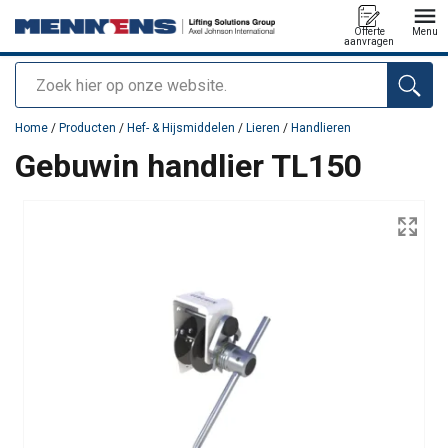
Offerte
Menu
aanvragen
Zoeken
toegevoegd aan uw offerte
Home
/
Producten
/
Hef- & Hijsmiddelen
/
Lieren
/
Handlieren
Gebuwin handlier TL150