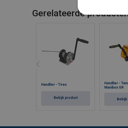
Gerelateerde producte
Handlier - Tand
Handlier - Tirex
Manibox GR
Bekijk product
Bekijk