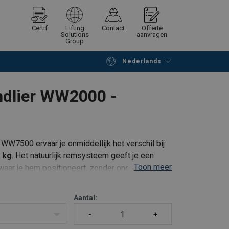
Certif
Lifting
Contact
Offerte
Solutions
aanvragen
Group
Nederlands
Verder winkelen
Vraag offerte aan
ndlier WW2000 -
7500 ervaar je onmiddellijk het verschil bij
 kg
. Het natuurlijk remsysteem geeft je een
Toon meer
t waar je hem positioneert, zonder ongewenste
Aantal: