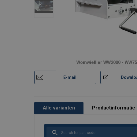
Dubbel veiligheidssysteem
Uitgebreide kabelopslag tot 120 me
Multi-directionele kabeluitgang
Ergonomisch ontworpen verstelbare
Veelzijdige montage-opties
Womwiellier WW2000 - WW7
E-mail
Downlo
Materiaal:
Markering:
Alle varianten
Productinformatie
Afwerking:
Norm:
Opmerking: