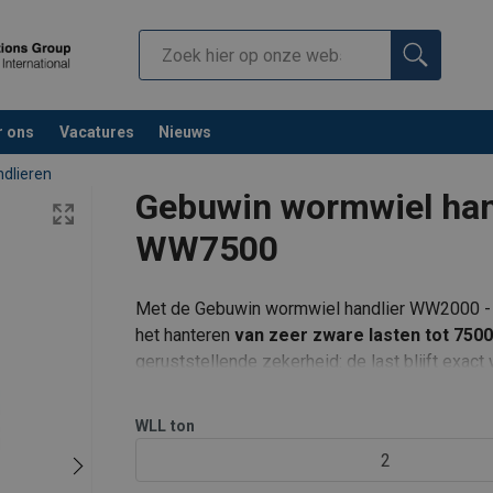
r ons
Vacatures
Nieuws
dlieren
Gebuwin wormwiel ha
WW7500
Met de Gebuwin wormwiel handlier WW2000 - WW
het hanteren
van zeer zware lasten tot 7500
geruststellende zekerheid: de last blijft exac
beweging of drift. Deze inhere
zware industriële toepassingen
hes WW250-7500, MR500-5000 - ALL LANGUAGES.pdf
WLL
ton
2