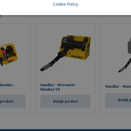
Cookie Policy
n
wiellier -
Handlier - Wormwiel -
Handlier - Wand
Manibox VS
Bekijk 
 product
Bekijk product