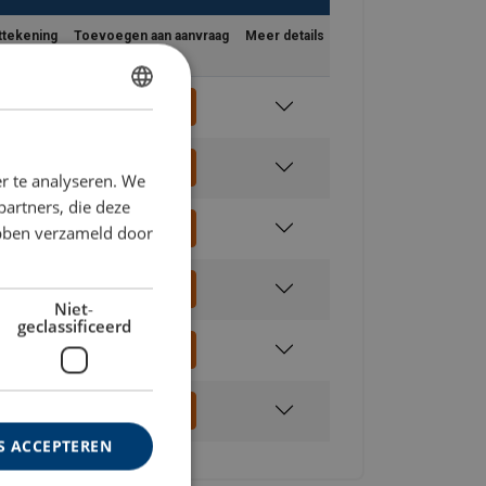
ttekening
Toevoegen aan aanvraag
Meer details
DUTCH
ENGLISH TRANSLATION
r te analyseren. We
partners, die deze
ebben verzameld door
Niet-
geclassificeerd
S ACCEPTEREN