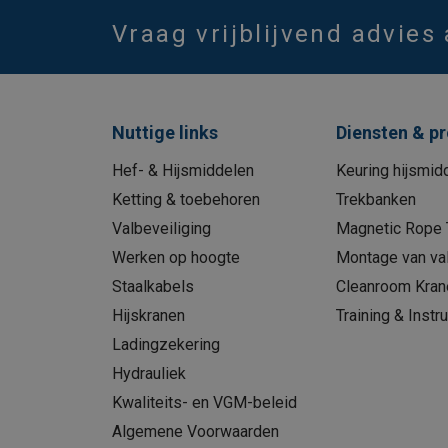
Vraag vrijblijvend advies
Nuttige links
Diensten & p
Hef- & Hijsmiddelen
Keuring hijsmid
Ketting & toebehoren
Trekbanken
Valbeveiliging
Magnetic Rope 
Werken op hoogte
Montage van val
Staalkabels
Cleanroom Kran
Hijskranen
Training & Instru
Ladingzekering
Hydrauliek
Kwaliteits- en VGM-beleid
Algemene Voorwaarden