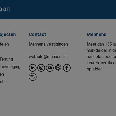
 aan
rojecten
Contact
Mennens
delen
Mennens vestigingen
Meer dan 135 ja
marktleider in d
website@mennens.nl
het hele spectr
Testing
keuren, certific
beveiliging
opleiden
en
ctie