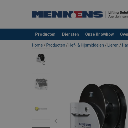
Producten
Diensten
Onze Knowhow
Ove
toegevoegd aan uw offerte
Home
/
Producten
/
Hef- & Hijsmiddelen
/
Lieren
/
Han
Gebruikershandleiding:
Superieure veiligheidsarchitectuur voor 
Instruction manual & CE - Worm gear winc