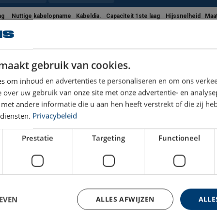
ag
Nuttige kabelopname
Kabeldia.
Capaciteit 1ste laag
Hijssnelheid
Maa
(m)
mm
kg
m/min.
60,5
12
2.000
0,3
maakt gebruik van cookies.
63,1
12
2.500
0,3
s om inhoud en advertenties te personaliseren en om ons verkee
 over uw gebruik van onze site met onze advertentie- en analyse
et andere informatie die u aan hen heeft verstrekt of die zij h
68,7
14
3.000
0,3
diensten.
Privacybeleid
53
14
4.000
0,1
Prestatie
Targeting
Functioneel
57,8
16
5.000
0,2
72,6
22
7.500
0,1
EVEN
ALLES AFWIJZEN
ALLE