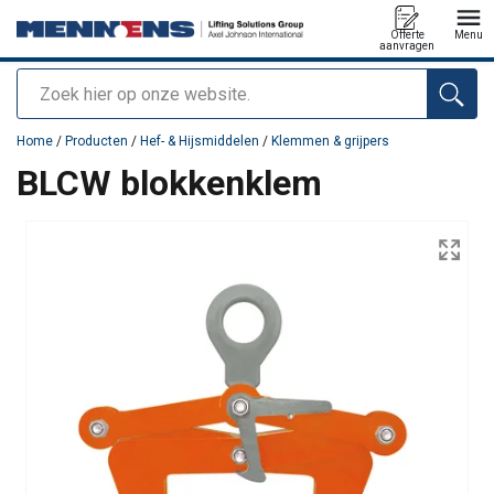
Offerte
Menu
aanvragen
Zoeken
toegevoegd aan uw offerte
Home
/
Producten
/
Hef- & Hijsmiddelen
/
Klemmen & grijpers
BLCW blokkenklem