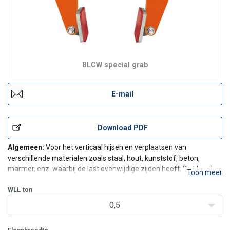
BLCW special grab
E-mail
Download PDF
Algemeen:
Voor het verticaal hijsen en verplaatsen van
verschillende materialen zoals staal, hout, kunststof, beton,
marmer, enz. waarbij de last evenwijdige zijden heeft. De klem is
Toon meer
vergrendeld in de open positie. Om te hijsen moet de gebruiker de
hendel activeren en omhoog houden terwijl de krach
WLL
ton
0,5