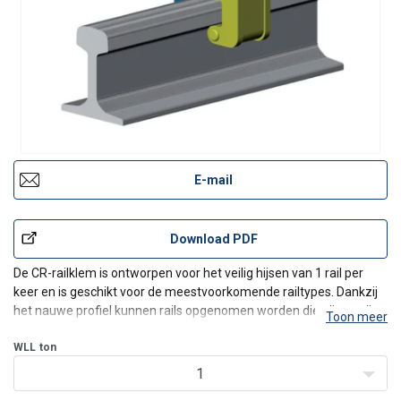
E-mail
Download PDF
De CR-railklem is ontworpen voor het veilig hijsen van 1 rail per
keer en is geschikt voor de meestvoorkomende railtypes. Dankzij
het nauwe profiel kunnen rails opgenomen worden die zij per zij
Toon meer
opgeslagen zijn. De klem wordt op de rail vergrendeld dankzij een
veermechanisme dat bediend wordt door ee
WLL
ton
1