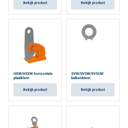
Bekijk product
Bekijk product
Functioneel
Niet-geclassificeerd
ALLES ACCEPTEREN
ALLES AFWIJZEN
DETAILS WEERGEVEN
HXW/HSXW horizontale
SVW/SVSW/SVSUW
plaatklem
balkenklem
Cookie Policy
Bekijk product
Bekijk product