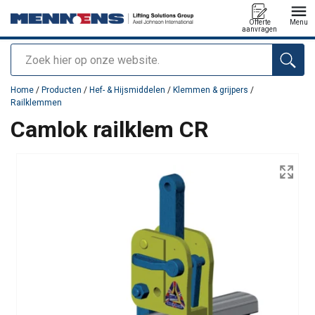
Offerte
Menu
aanvragen
Zoeken
toegevoegd aan uw offerte
Home
/
Producten
/
Hef- & Hijsmiddelen
/
Klemmen & grijpers
/
Railklemmen
Camlok railklem CR