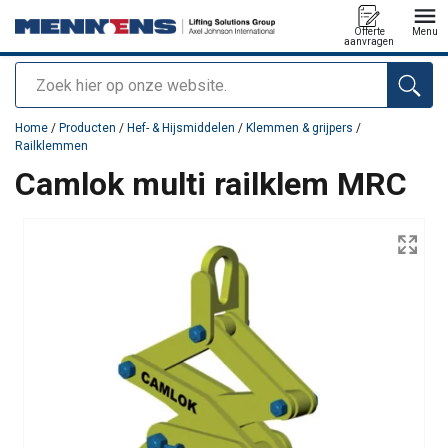
Offerte
Menu
aanvragen
Zoeken
toegevoegd aan uw offerte
Home
/
Producten
/
Hef- & Hijsmiddelen
/
Klemmen & grijpers
/
Railklemmen
Camlok multi railklem MRC