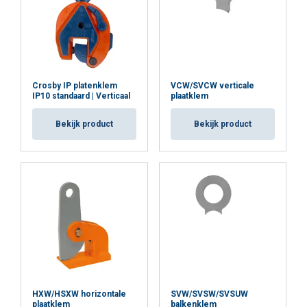
Strikt
Prestatie
Targeting
noodzakelijk
Functioneel
Niet-geclassificeerd
Crosby IP platenklem
VCW/SVCW verticale
IP10 standaard | Verticaal
plaatklem
Bekijk product
Bekijk product
ALLES ACCEPTEREN
ALLES AFWIJZEN
DETAILS WEERGEVEN
Cookie Policy
HXW/HSXW horizontale
SVW/SVSW/SVSUW
plaatklem
balkenklem