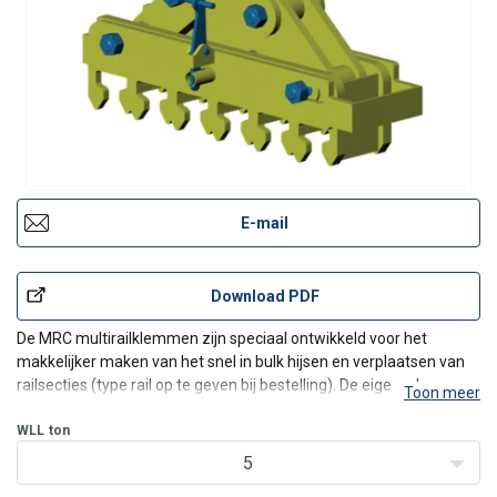
E-mail
Download PDF
De MRC multirailklemmen zijn speciaal ontwikkeld voor het
makkelijker maken van het snel in bulk hijsen en verplaatsen van
railsecties (type rail op te geven bij bestelling). De eigenschappen
Toon meer
en toepassingen van de MRC klemmen zijn vergelijkbaar met die
van de MR-klemmen. Bijkomend voordeel is dat d
WLL
ton
5