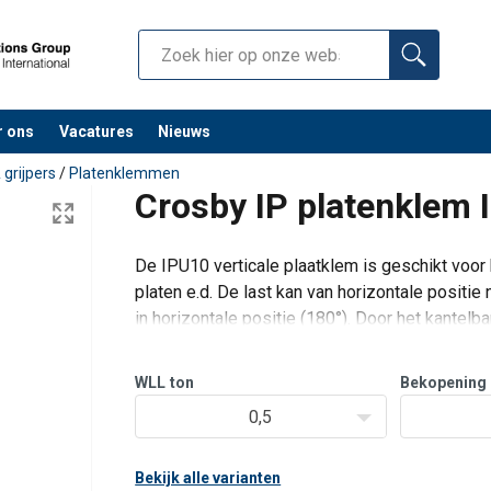
r ons
Vacatures
Nieuws
grijpers
/
Platenklemmen
Crosby IP platenklem I
De IPU10 verticale plaatklem is geschikt voor 
platen e.d. De last kan van horizontale positie
in horizontale positie (180°). Door het kantel
kunnen deze kle
WLL
ton
Bekopening
0,5
Bekijk alle varianten