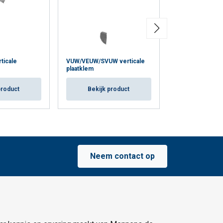
icale
VUW/VEUW/SVUW verticale
VEUW A vertical
plaatklem
Bekijk p
product
Bekijk product
Neem contact op