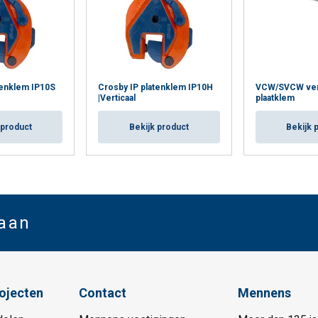
tenklem IP10S
Crosby IP platenklem IP10H
VCW/SVCW vert
|Verticaal
plaatklem
 product
Bekijk product
Bekijk 
 aan
rojecten
Contact
Mennens