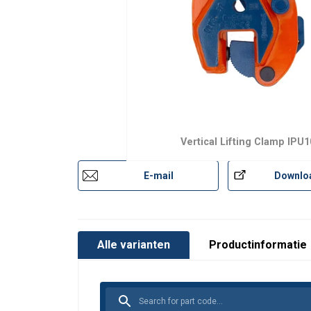
Gebruikershandleiding:
Vertical Lifting Clamp IPU1
Crosby-IPU10-User-Manual-ML-3.pdf
E-mail
Downlo
Alle varianten
Productinformatie