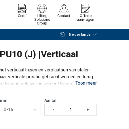
Certif
Lifting
Contact
Offerte
Solutions
aanvragen
Group
Nederlands
Verder winkelen
Vraag offerte aan
PU10 (J) |Verticaal
het verticaal hijsen en verplaatsen van stalen
 naar verticale positie gebracht worden en terug
Toon meer
bare hijsoog ook wel universeel hijsoog genoemd,
mm
Aantal:
0-16