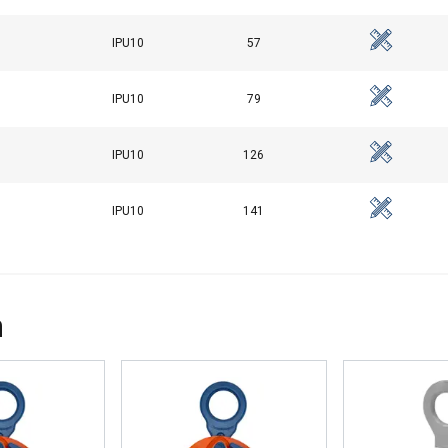
IPU10
57
IPU10
79
EVEN
ALLES AFWIJZEN
ALLE
Cookie Policy
IPU10
126
IPU10
141
n