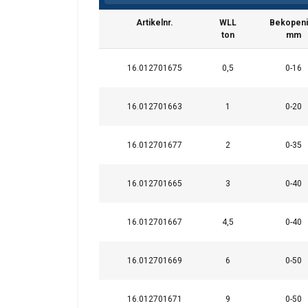
Artikelnr.
WLL
Bekopeni
ton
mm
16.012701675
0,5
0-16
16.012701663
1
0-20
16.012701677
2
0-35
Markering:
Norm:
Waarschuwing:
Deze website 
16.012701665
3
0-40
We gebruiken cookie
16.012701667
4,5
0-40
delen ook informatie
Veiligheidsfactor:
kunnen combineren m
uw gebruik van hun 
16.012701669
6
0-50
Strikt
16.012701671
9
0-50
noodzakelijk