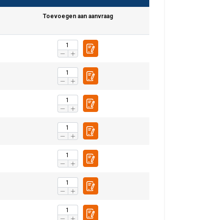
Toevoegen aan aanvraag
DUTCH
ENGLISH TRANSLATION
r te analyseren. We
partners, die deze
ebben verzameld door
Niet-
geclassificeerd