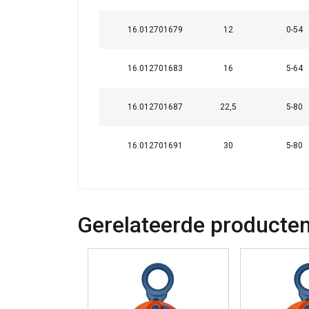
16.012701679
12
0-54
16.012701683
16
5-64
DETAILS WEERG
16.012701687
22,5
5-80
16.012701691
30
5-80
Gerelateerde producte