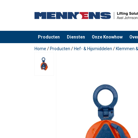
Producten
Diensten
Onze Knowhow
Ove
toegevoegd aan uw offerte
Home
/
Producten
/
Hef- & Hijsmiddelen
/
Klemmen & 