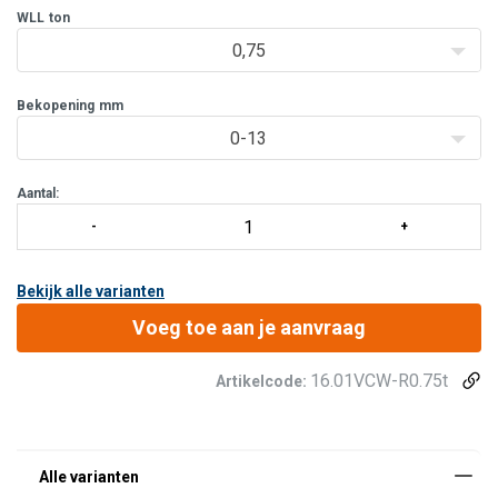
Minimaal te belasten met 10% van de werklast.
WLL
ton
0,75
Bekopening
mm
0-13
Aantal:
Bekijk alle varianten
Voeg toe aan je aanvraag
16.01VCW-R0.75t
Artikelcode: