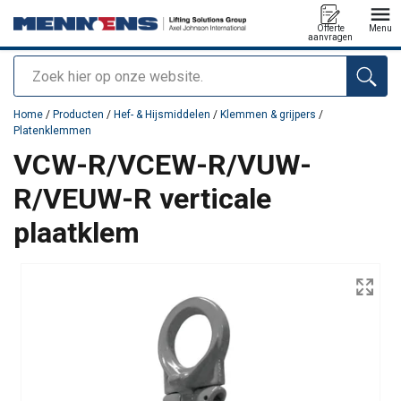
Offerte
Menu
aanvragen
Zoeken
toegevoegd aan uw offerte
Home
/
Producten
/
Hef- & Hijsmiddelen
/
Klemmen & grijpers
/
Platenklemmen
VCW-R/VCEW-R/VUW-
R/VEUW-R verticale
plaatklem