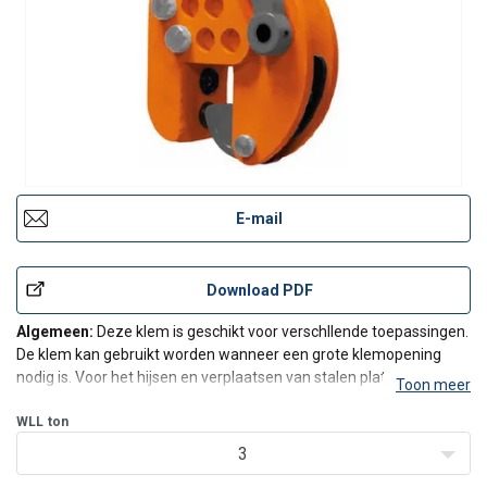
E-mail
Download PDF
Algemeen:
Deze klem is geschikt voor verschllende toepassingen.
De klem kan gebruikt worden wanneer een grote klemopening
nodig is. Voor het hijsen en verplaatsen van stalen platen en
Toon meer
structuren vanuit alle posities. Klemopening 0-95mm. Aanpasbaar
in stappen van 30mm. Werklast 3000kg. Sterke en lic
WLL
ton
3