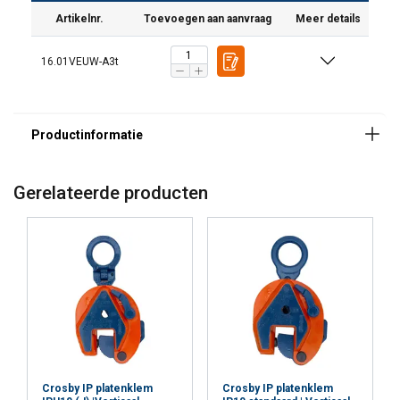
Artikelnr.
Toevoegen aan aanvraag
Meer details
16.01VEUW-A3t
Gerelateerde producten
Crosby IP platenklem
Crosby IP platenklem