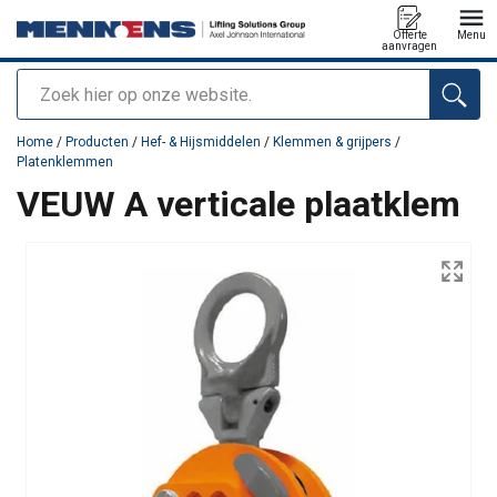
Offerte
Menu
aanvragen
Zoeken
toegevoegd aan uw offerte
Home
/
Producten
/
Hef- & Hijsmiddelen
/
Klemmen & grijpers
/
Platenklemmen
VEUW A verticale plaatklem