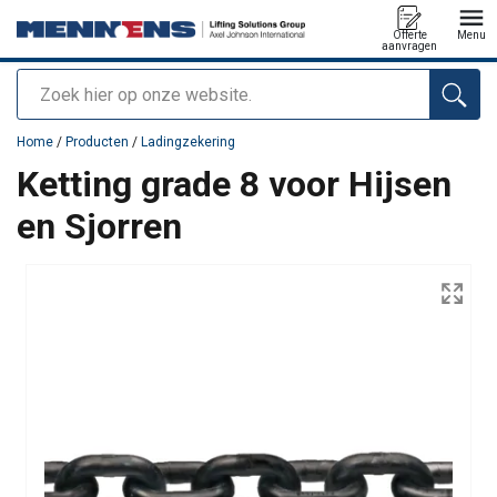
Offerte
Menu
aanvragen
Zoeken
toegevoegd aan uw offerte
Home
/
Producten
/
Ladingzekering
Ketting grade 8 voor Hijsen
en Sjorren