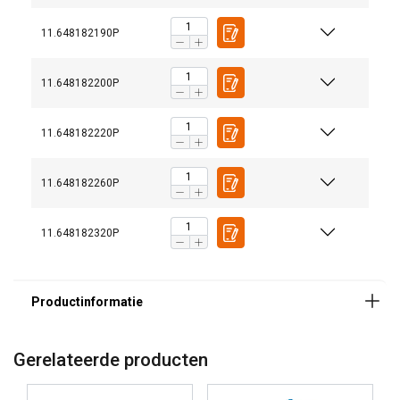
11.648182190P
Materiaal:
11.648182200P
Markering:
11.648182220P
Afwerking:
Norm:
Waarschuwing:
11.648182260P
Veiligheidsfactor:
11.648182320P
Grade:
Gerelateerde producten