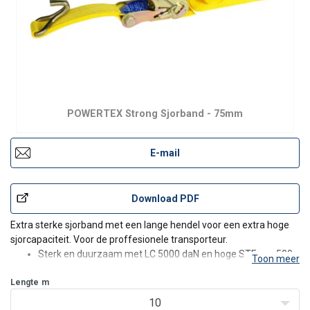
POWERTEX Strong Sjorband - 75mm
E-mail
Download PDF
Extra sterke sjorband met een lange hendel voor een extra hoge
sjorcapaciteit. Voor de proffesionele transporteur.
Sterk en duurzaam met LC 5000 daN en hoge STF van 500
Toon meer
daN.
Lengte
Geweven hoogwaardig polyester band met een
m
min. breeksterkte van 15000 daN.
10