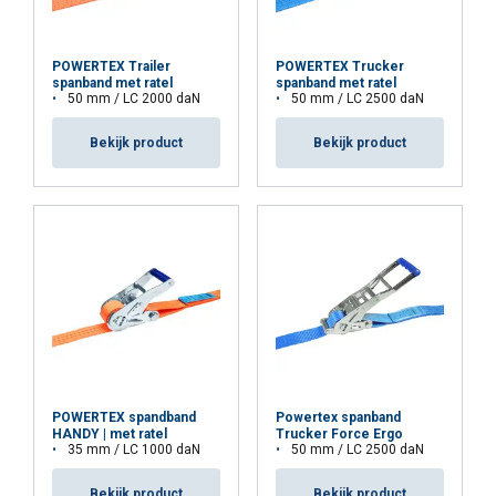
POWERTEX Trailer
POWERTEX Trucker
Materiaal:
spanband met ratel
spanband met ratel
50 mm / LC 2000 daN
50 mm / LC 2500 daN
Markering:
Bekijk product
Bekijk product
Afwerking:
Norm:
Waarschuwing:
POWERTEX spandband
Powertex spanband
HANDY | met ratel
Trucker Force Ergo
35 mm / LC 1000 daN
50 mm / LC 2500 daN
Bekijk product
Bekijk product