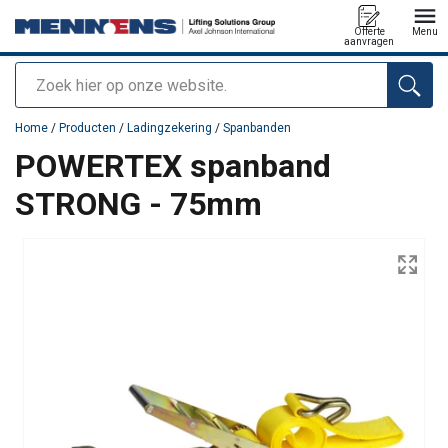
Offerte
Menu
aanvragen
Zoeken
toegevoegd aan uw offerte
Home
/
Producten
/
Ladingzekering
/
Spanbanden
POWERTEX spanband
STRONG - 75mm