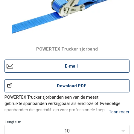
POWERTEX Trucker sjorband
E-mail
Download PDF
POWERTEX Trucker sjorbanden een van de meest
gebruikte spanbanden verkrijgbaar als eindloze of tweedelige
spanbanden die geschikt zijn voor professionele toepassingen.
Toon meer
Sterk en duurzaam met LC 2500 daN en extra hoge STF van
Lengte
350 daN.
m
Geweven hoogwaardig polyester band met een
10