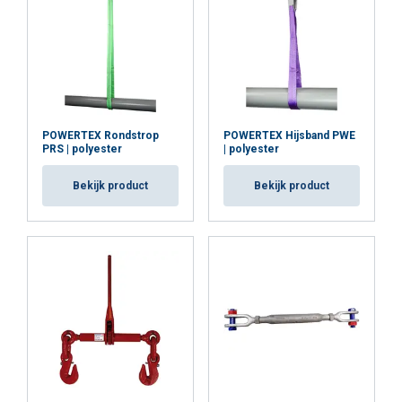
POWERTEX Rondstrop
POWERTEX Hijsband PWE
PRS | polyester
| polyester
Bekijk product
Bekijk product
Materiaal:
Markering:
Temperatuursbereik:
Afwerking:
Norm:
Waarschuwing: