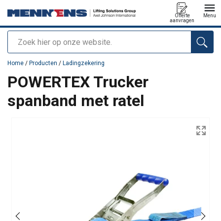
Offerte
Menu
aanvragen
Zoeken
toegevoegd aan uw offerte
Home
/
Producten
/
Ladingzekering
POWERTEX Trucker
spanband met ratel