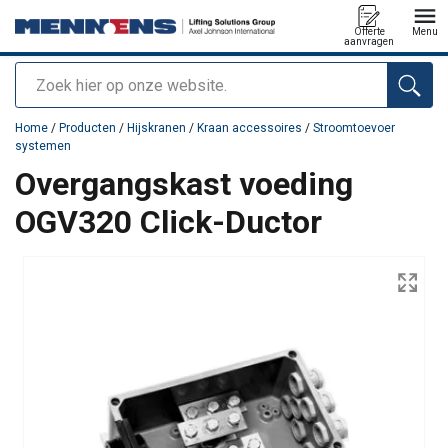
Offerte
Menu
aanvragen
Zoeken
toegevoegd aan uw offerte
Home
/
Producten
/
Hijskranen
/
Kraan accessoires
/
Stroomtoevoer
systemen
Overgangskast voeding
OGV320 Click-Ductor