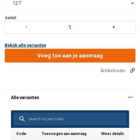
kabelschoenen, 7 pakkingbussen PG21 en een speciale invoer
voor kabels Ø20 - Ø75 mm.
Aantal:
Bekijk alle varianten
Voeg toe aan je aanvraag
Artikelcode:
Code
Toevoegen aan aanvraag
Meer details