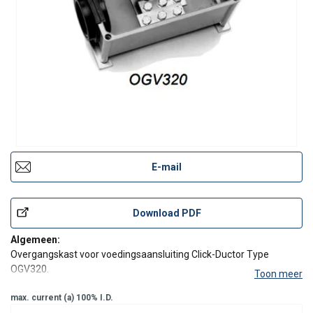
E-mail
Download PDF
Algemeen:
Overgangskast voor voedingsaansluiting Click-Ductor Type
OGV320.
Toon meer
Geleverd inclusief 2x5 bouten M10 voor aansluiting op
max. current (a) 100% I.D.