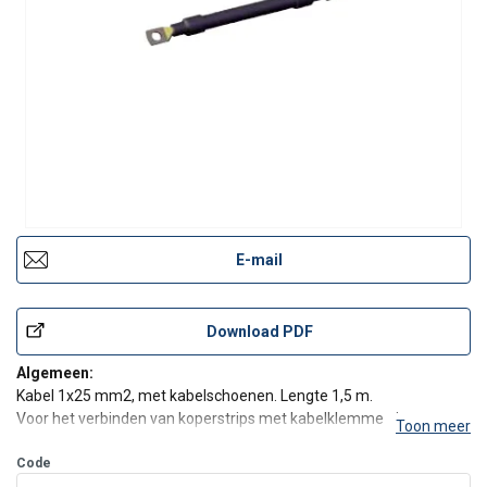
E-mail
Download PDF
Algemeen:
Kabel 1x25 mm2, met kabelschoenen. Lengte 1,5 m.
Voor het verbinden van koperstrips met kabelklemmen in
Toon meer
overgangskast OGV320. Er zijn 3 types beschikbaar OK25, OK35 of
OK50. In sommige gevallen kunnen de kabels een voedingskabel
Code