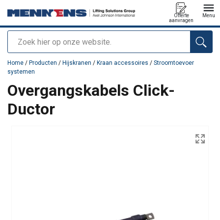
Offerte
Menu
aanvragen
Zoeken
toegevoegd aan uw offerte
Home
/
Producten
/
Hijskranen
/
Kraan accessoires
/
Stroomtoevoer
systemen
Overgangskabels Click-
Ductor