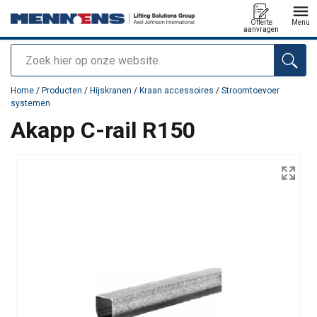
Offerte
Menu
aanvragen
Zoeken
toegevoegd aan uw offerte
Home
/
Producten
/
Hijskranen
/
Kraan accessoires
/
Stroomtoevoer
systemen
Akapp C-rail R150