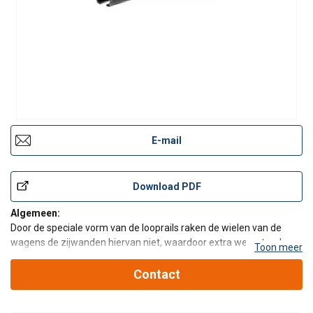
E-mail
Download PDF
Algemeen:
Door de speciale vorm van de looprails raken de wielen van de
wagens de zijwanden hiervan niet, waardoor extra weerstand en
Toon meer
slijtage worden voorkomen. Door de speciale vorm is de looprail
ook geschikt voor installaties in vochtige (buiten) of in stoffige
Contact
omgevingen. De wielen van de doorr