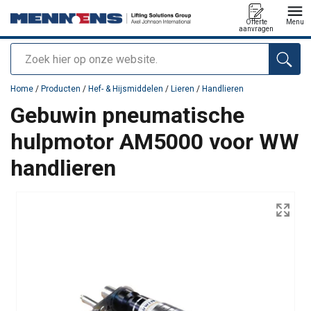
Offerte
Menu
aanvragen
Zoeken
toegevoegd aan uw offerte
Home
/
Producten
/
Hef- & Hijsmiddelen
/
Lieren
/
Handlieren
Gebuwin pneumatische
hulpmotor AM5000 voor WW
handlieren