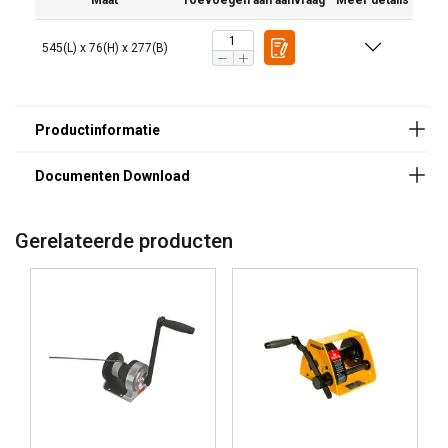
Maat
Toevoegen aan aanvraag
Meer details
545(L) x 76(H) x 277(B)
Gerelateerde producten
Markering: