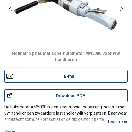
Holmatro pneumatische hulpmotor AM5000 voor WW
handlieren
E-mail
Download PDF
De hulpmotor AM5000 is een zeer mooie toepassing indien u met
uw handlier een zwaardere last sneller wilt verplaatsen. Daar waar
armkracht soms te kort schiet of de tijd gewoon parten speelt is
Toon meer
het een geweldig alternatief om uw last toch goed te kunnen
verplaatsen. De AM5000 motor is drie keer snel
Power