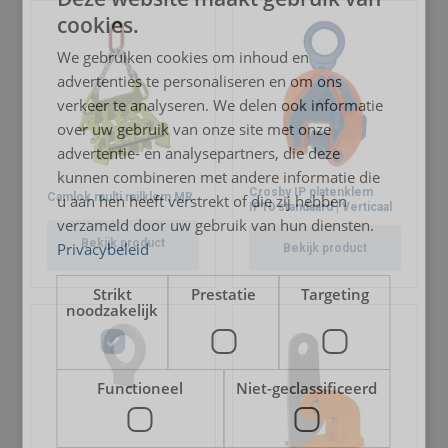
cookies.
We gebruiken cookies om inhoud en
advertenties te personaliseren en om ons
verkeer te analyseren. We delen ook informatie
over uw gebruik van onze site met onze
advertentie- en analysepartners, die deze
kunnen combineren met andere informatie die
Crosby IP platenklem
Camlok multi railklem MR
u aan hen heeft verstrekt of die zij hebben
IP10 standaard | Verticaal
verzameld door uw gebruik van hun diensten.
Bekijk product
Privacybeleid
Bekijk product
Strikt
Prestatie
Targeting
noodzakelijk
Functioneel
Niet-geclassificeerd