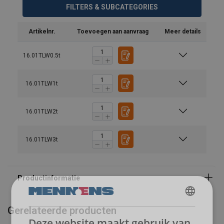
FILTERS & SUBCATEGORIES
Artikelnr.
Toevoegen aan aanvraag
Meer details
16.01TLW0.5t
16.01TLW1t
16.01TLW2t
16.01TLW3t
DUTCH
Gerelateerde producten
Deze website maakt gebruik van
ENGLISH TRANSLATION