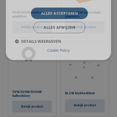
VCW/SVCW verticale
ALLES ACCEPTEREN
HXW/HSXW horizontale
plaatklem
plaatklem
ALLES AFWIJZEN
Bekijk product
Bekijk product
DETAILS WEERGEVEN
Cookie Policy
SVW/SVSW/SVSUW
BLCW blokkenklem
balkenklem
Bekijk product
Bekijk product