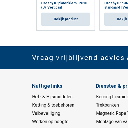
Crosby IP platenklem IPU10
Crosby IP pla
(J) |Verticaal
standaard | Ver
Bekijk product
Bekijk
Vraag vrijblijvend advies
Nuttige links
Diensten & p
Hef- & Hijsmiddelen
Keuring hijsmid
Ketting & toebehoren
Trekbanken
Valbeveiliging
Magnetic Rope 
Werken op hoogte
Montage van val