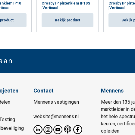
tenklem IP10
Crosby IP platenklem IP10S
Crosby IP plat
ticaal
|Verticaal
|Verticaal
 product
Bekijk product
Bekijk 
 aan
rojecten
Contact
Mennens
delen
Mennens vestigingen
Meer dan 135 ja
marktleider in d
website@mennens.nl
het hele spectr
Testing
keuren, certific
beveiliging
opleiden