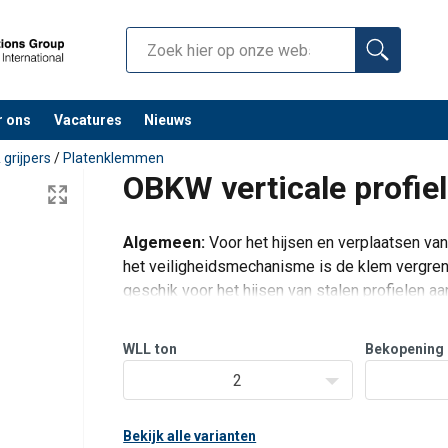
r ons
Vacatures
Nieuws
grijpers
/
Platenklemmen
OBKW verticale profie
Algemeen:
Voor het hijsen en verplaatsen van 
het veiligheidsmechanisme is de klem vergrend
geschik voor het hijsen van stalen profielen a
profiel.
Andere klemopeni
WLL
ton
Bekopening
2
Bekijk alle varianten