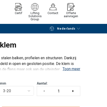
Certif
Lifting
Contact
Offerte
Solutions
aanvragen
Group
Nederlands
Verder winkelen
Vraag offerte aan
lklem
stalen balken, profielen en structuren. Dankzij
eld in open en gesloten positie. De klem is
Toon meer
an de flens maar ook aan de uiteinden van het
mm
Aantal:
3-20