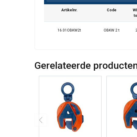
Artikelnr.
Code
W
t
16.01OBKW2t
OBKW 2 t
Gerelateerde producte