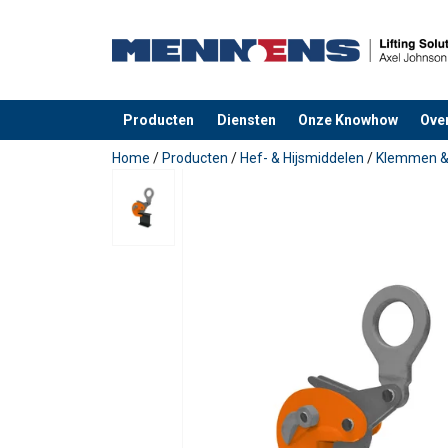
Producten
Diensten
Onze Knowhow
Ove
toegevoegd aan uw offerte
Home
/
Producten
/
Hef- & Hijsmiddelen
/
Klemmen & 