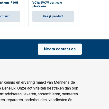
enklem IP10H
VCW/SVCW verticale
VUW/VEUW/SVUW
plaatklem
plaatklem
product
Bekijk product
Bekijk p
Neem contact op
ar kennis en ervaring maakt van Mennens de
e Benelux. Onze activiteiten bestrijken dan ook
um: adviseren, leveren, assembleren, monteren,
eren, repareren, onderhouden, voorlichten én