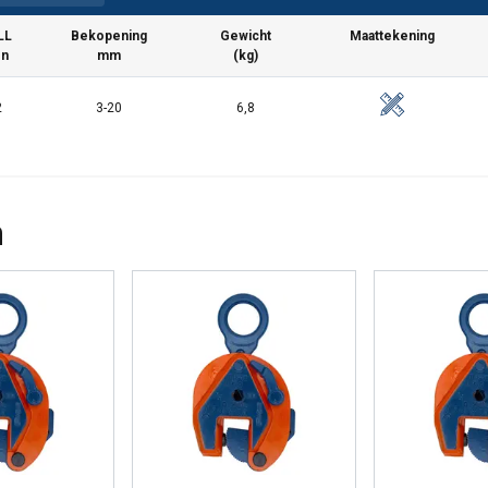
LL
Bekopening
Gewicht
Maattekening
on
mm
(kg)
2
3-20
6,8
n