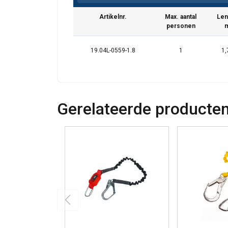
We gebruiken cookie
Artikelnr.
Max. aantal
Len
delen ook informatie
personen
kunnen combineren m
uw gebruik van hun 
19.04L-0559-1.8
1
1,
Strikt
noodzakelijk
Gerelateerde producte
DETAILS WEERG