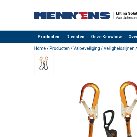
Producten
Diensten
Onze Knowhow
Ove
toegevoegd aan uw offerte
Home
/
Producten
/
Valbeveiliging
/
Veiligheidslijnen
Markering:
Temperatuursbereik: