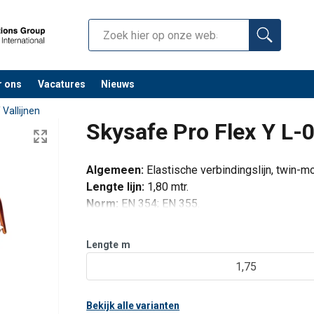
r ons
Vacatures
Nieuws
/
Vallijnen
Skysafe Pro Flex Y L-0
Algemeen:
Elastische verbindingslijn, twin-m
Lengte lijn:
1,80 mtr.
Norm:
EN 354; EN 355.
Valdemping:
bandvaldemper, verbeterd.
Max. gewicht gebruiker:
140 kg.
Lengte
m
Steigerhaak:
FS 90 ALU
1,75
Karabiner aan harnaszijde:
STAK TRI
Extra's:
Getest op scherpe ran
Bekijk alle varianten