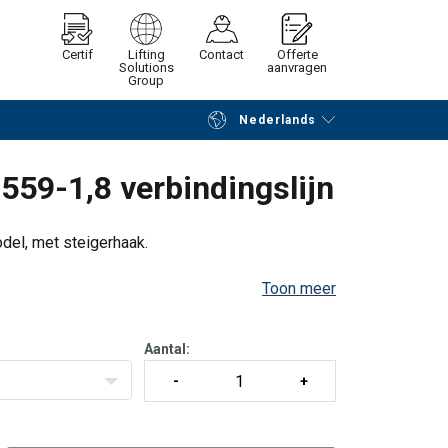
Certif
Lifting
Contact
Offerte
Solutions
aanvragen
Group
Nederlands
Verder winkelen
Vraag offerte aan
559-1,8 verbindingslijn
odel, met steigerhaak.
Toon meer
Aantal: