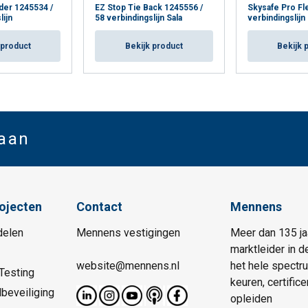
der 1245534 /
EZ Stop Tie Back 1245556 /
Skysafe Pro Fl
lijn
58 verbindingslijn Sala
verbindingslijn
 product
Bekijk product
Bekijk 
 aan
rojecten
Contact
Mennens
delen
Mennens vestigingen
Meer dan 135 ja
marktleider in d
website@mennens.nl
het hele spectr
Testing
keuren, certific
beveiliging
opleiden