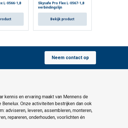
ex L-0566-1,8
Skysafe Pro Flex L-0567-1,8
Skysafe Pro Fle
verbindingslijn
verbindingslijn
product
Bekijk product
Bekijk p
Neem contact op
ar kennis en ervaring maakt van Mennens de
e Benelux. Onze activiteiten bestrijken dan ook
um: adviseren, leveren, assembleren, monteren,
eren, repareren, onderhouden, voorlichten én