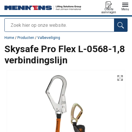
Offerte
Menu
aanvragen
Zoeken
toegevoegd aan uw offerte
Home
/
Producten
/
Valbeveiliging
Skysafe Pro Flex L-0568-1,8
verbindingslijn