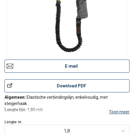
E-mail
Download PDF
Algemeen:
Elastische verbindingslijn, enkelvoudig, met
steigerhaak.
Lengte lijn:
1,80 mtr.
Toon meer
Norm:
EN 354; EN 355.
Valdemping:
Lengte
m
bandvaldemper, verbeterd.
Max. gewicht gebruiker:
140 kg.
1,8