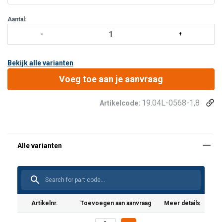
Steigerhaak:
FS 90 ST
Karabiner aan harnaszijde:
KOBRA TRI
Aantal:
Extra's:
Getest op scherpe ra
Bekijk alle varianten
Voeg toe aan je aanvraag
19.04L-0568-1,8
Artikelcode:
Artikelnr.
Toevoegen aan aanvraag
Meer details