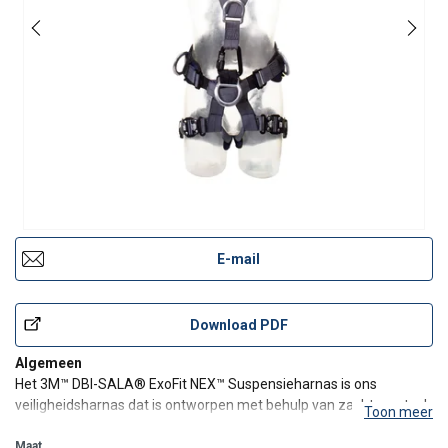
E-mail
Download PDF
Algemeen
Het 3M™ DBI-SALA® ExoFit NEX™ Suspensieharnas is ons
veiligheidsharnas dat is ontworpen met behulp van zachte en toch
Toon meer
uiterst duurzame anti-absorberende, slijtvaste singelbanden met
een langdurige sterkte.
Maat