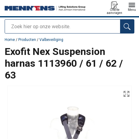
Offerte
Menu
aanvragen
Zoeken
toegevoegd aan uw offerte
Home
/
Producten
/
Valbeveiliging
Exofit Nex Suspension
harnas 1113960 / 61 / 62 /
63