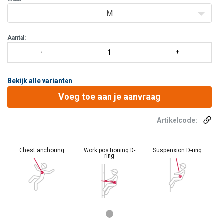
Blijf veilig en beschermd bij werken op hoogte in sommige van de
M
zwaarste omsta
Aantal:
Bekijk alle varianten
Voeg toe aan je aanvraag
Artikelcode:
Chest anchoring
Work positioning D-
Suspension D-ring
ring