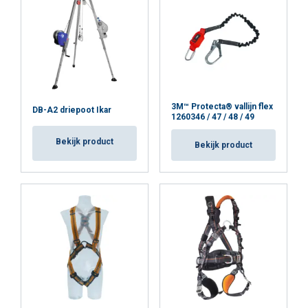
Strikt
Prestatie
Targeting
noodzakelijk
Functioneel
Niet-geclassificeerd
3M™ Protecta® vallijn flex
DB-A2 driepoot Ikar
1260346 / 47 / 48 / 49
Bekijk product
Bekijk product
ALLES ACCEPTEREN
ALLES AFWIJZEN
DETAILS WEERGEVEN
Cookie Policy