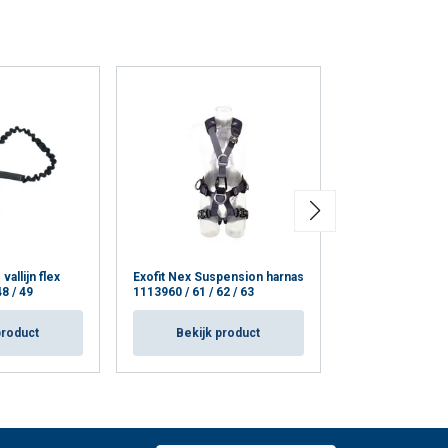
allijn flex
Exofit Nex Suspension harnas
ARG 30 harnas
8 / 49
1113960 / 61 / 62 / 63
Bekijk p
product
Bekijk product