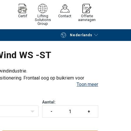
Certif
Lifting
Contact
Offerte
Solutions
aanvragen
Group
Nederlands
Verder winkelen
Vraag offerte aan
 Wind WS -ST
windindustrie.
tionering. Frontaal oog op buikriem voor
Toon meer
elingse ogen op de heupgordel. Frontaal oog
Aantal: