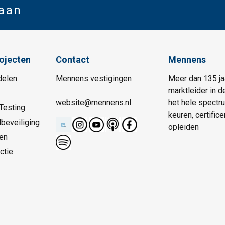
 aan
rojecten
Contact
Mennens
delen
Mennens vestigingen
Meer dan 135 ja
marktleider in d
website@mennens.nl
het hele spectr
Testing
keuren, certific
beveiliging
opleiden
en
ctie