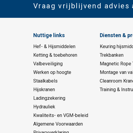
Vraag vrijblijvend advies
Nuttige links
Diensten & p
Hef- & Hijsmiddelen
Keuring hijsmid
Ketting & toebehoren
Trekbanken
Valbeveiliging
Magnetic Rope 
Werken op hoogte
Montage van val
Staalkabels
Cleanroom Kran
Hijskranen
Training & Instru
Ladingzekering
Hydrauliek
Kwaliteits- en VGM-beleid
Algemene Voorwaarden
Privacyverklaring