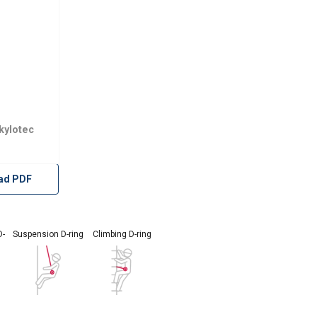
kylotec
ad PDF
D-
Suspension D-ring
Climbing D-ring