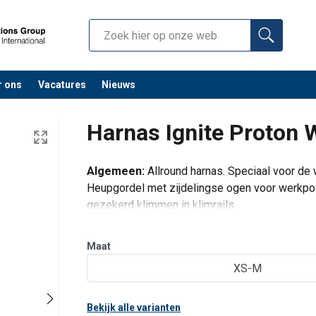
r ons
Vacatures
Nieuws
Harnas Ignite Proton
Algemeen:
Allround harnas. Speciaal voor de 
Heupgordel met zijdelingse ogen voor werkposi
gezekerd klimmen in klimrails.
Norm:
EN 361; EN 358.
Verankeringsogen:
Oog achter en voor. Zijd
Maat
voor
XS-M
Bekijk alle varianten