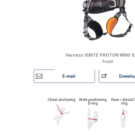
Harness IGNITE PROTON WIND S
front
Markering:
Temperatuursbereik:
E-mail
Downlo
Norm:
Chest anchoring
Work positioning
Rear / dorsal 
D-ring
ring