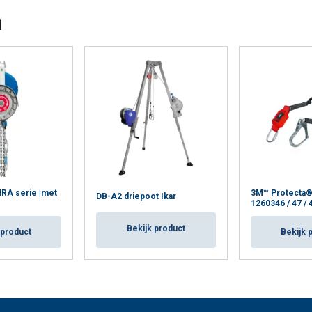
Cookie Policy
n
HRA serie |met
3M™ Protecta® v
DB-A2 driepoot Ikar
1260346 / 47 / 4
Bekijk product
 product
Bekijk 