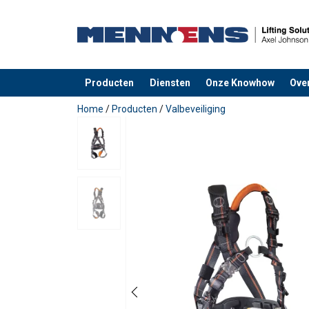
Producten
Diensten
Onze Knowhow
Ove
toegevoegd aan uw offerte
Home
/
Producten
/
Valbeveiliging