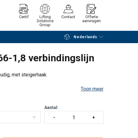
Certif
Lifting
Contact
Offerte
Solutions
aanvragen
Group
Nederlands
Verder winkelen
Vraag offerte aan
6-1,8 verbindingslijn
oudig, met steigerhaak.
Toon meer
Aantal: