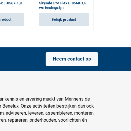
ex L-0567-1,8
Skysafe Pro Flex L-0568-1,8
Skysafe Pro Fle
verbindingslijn
1,8 verbindingsli
product
Bekijk product
Bekijk p
Neem contact op
ar kennis en ervaring maakt van Mennens de
e Benelux. Onze activiteiten bestrijken dan ook
um: adviseren, leveren, assembleren, monteren,
eren, repareren, onderhouden, voorlichten én