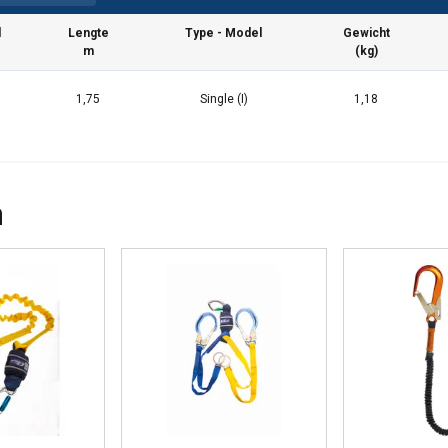
l
Lengte
Type - Model
Gewicht
m
(kg)
1,75
Single (I)
1,18
n