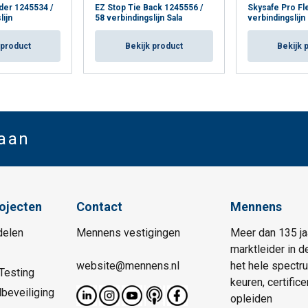
der 1245534 /
EZ Stop Tie Back 1245556 /
Skysafe Pro Fl
lijn
58 verbindingslijn Sala
verbindingslijn
 product
Bekijk product
Bekijk 
 aan
rojecten
Contact
Mennens
delen
Mennens vestigingen
Meer dan 135 ja
marktleider in d
website@mennens.nl
het hele spectr
Testing
keuren, certific
beveiliging
opleiden