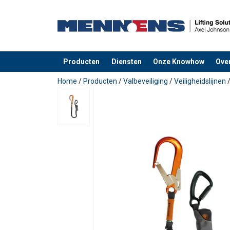
Producten
Diensten
Onze Knowhow
Ove
toegevoegd aan uw offerte
Home
/
Producten
/
Valbeveiliging
/
Veiligheidslijnen
Markering:
Temperatuursbereik:
Norm: