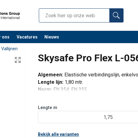
r ons
Vacatures
Nieuws
/
Vallijnen
Skysafe Pro Flex L-056
Algemeen:
Elastische verbindingslijn, enkelv
Lengte lijn:
1,80 mtr.
Norm:
EN 354; EN 355.
Valdemping:
bandvaldemper, verbeterd.
Max. gewicht gebruiker:
140 kg.
Lengte
m
Steigerhaak:
FS 90 ALU
1,75
Karabiner aan harnaszijde:
STAK TRI
Extra's:
Getest op scherpe ran
Bekijk alle varianten