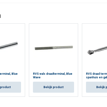
n
erminal, Blue
RVS wals draadterminal, Blue
RVS draad termi
Wave
spanhuis en ga
 product
Bekijk product
Bekijk 