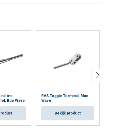
nal incl.
RVS Toggle Terminal, Blue
Blue Wave lubric
ffel, Bue Wave
Wave
RVS draadeind
product
Bekijk product
Bekijk p