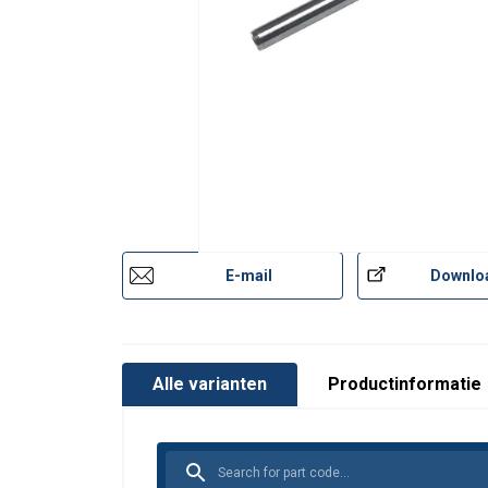
E-mail
Downlo
Materiaal:
Alle varianten
Productinformatie
Markering:
Temperatuursbereik:
Afwerking:
Waarschuwing: