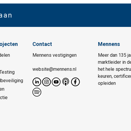
 aan
rojecten
Contact
Mennens
delen
Mennens vestigingen
Meer dan 135 ja
marktleider in d
website@mennens.nl
het hele spectr
Testing
keuren, certific
beveiliging
opleiden
en
ctie