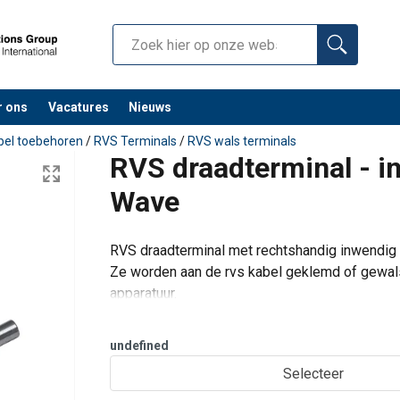
r ons
Vacatures
Nieuws
bel toebehoren
/
RVS Terminals
/
RVS wals terminals
RVS draadterminal - i
Wave
RVS draadterminal met rechtshandig inwendig 
Ze worden aan de rvs kabel geklemd of gewal
apparatuur.
Uiteraard kan Mennens rvs kabels op maat lev
kabeleinden gewalst.
undefined
Selecteer