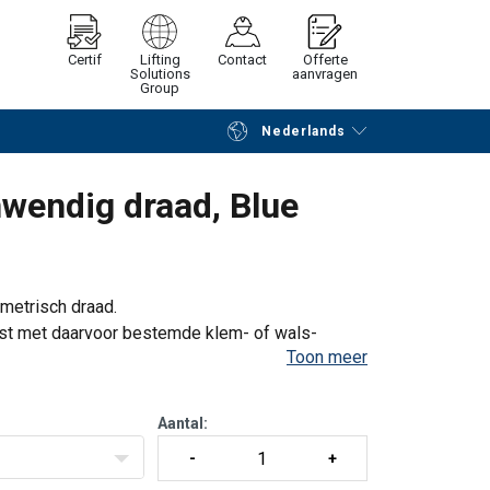
Certif
Lifting
Contact
Offerte
Solutions
aanvragen
Group
Nederlands
Verder winkelen
Vraag offerte aan
nwendig draad, Blue
metrisch draad.
st met daarvoor bestemde klem- of wals-
Toon meer
eren met deze terminals aan
Aantal: