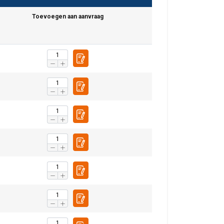
Toevoegen aan aanvraag
DUTCH
ENGLISH TRANSLATION
r te analyseren. We
partners, die deze
ebben verzameld door