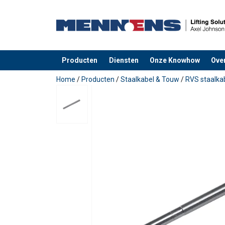
Producten
Diensten
Onze Knowhow
Ove
toegevoegd aan uw offerte
Home
/
Producten
/
Staalkabel & Touw
/
RVS staalka