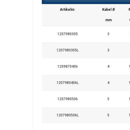
Artikelnr.
Kabel Ø
mm
1207980305
3
1207980305L
3
1209870406
4
1207980406L
4
1207980506
5
Deze website 
We gebruiken cookie
1207980506L
5
delen ook informatie
kunnen combineren m