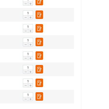
Niet-
geclassificeerd
S ACCEPTEREN