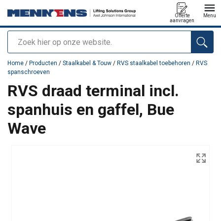
Offerte
Menu
aanvragen
Zoeken
toegevoegd aan uw offerte
Home
/
Producten
/
Staalkabel & Touw
/
RVS staalkabel toebehoren
/
RVS
spanschroeven
RVS draad terminal incl.
spanhuis en gaffel, Bue
Wave