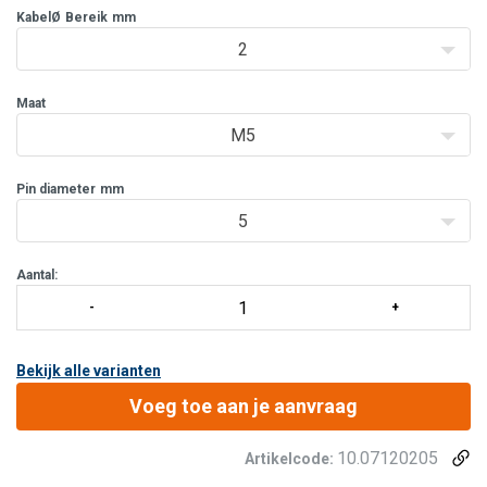
met gaffel.
KabelØ
Bereik
mm
Uiteraard kan Mennens rvs kabels op maat leveren met deze
2
terminals aan de kabeleinden gewalst.
Maat
M5
Pin diameter
mm
5
Aantal:
Bekijk alle varianten
Voeg toe aan je aanvraag
10.07120205
Artikelcode: