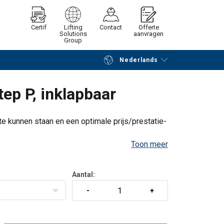
Certif
Lifting
Contact
Offerte
Solutions
aanvragen
Group
Nederlands
Verder winkelen
Vraag offerte aan
tep P, inklapbaar
 te kunnen staan en een optimale prijs/prestatie-
Toon meer
aal voor veilig en comfortabel staan
Aantal:
dschaps