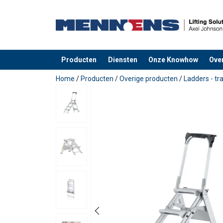
Producten
Diensten
Onze Knowhow
Ove
toegevoegd aan uw offerte
Home
/
Producten
/
Overige producten
/
Ladders - t
Materiaal:
Markering: