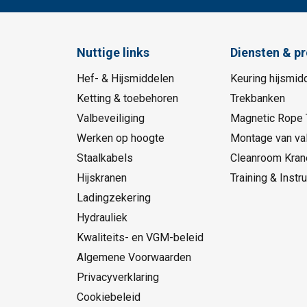
Nuttige links
Diensten & p
Hef- & Hijsmiddelen
Keuring hijsmid
Ketting & toebehoren
Trekbanken
Valbeveiliging
Magnetic Rope 
Werken op hoogte
Montage van val
Staalkabels
Cleanroom Kran
Hijskranen
Training & Instru
Ladingzekering
Hydrauliek
Kwaliteits- en VGM-beleid
Algemene Voorwaarden
Privacyverklaring
Cookiebeleid