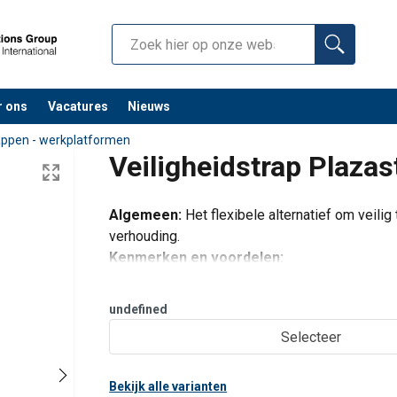
r ons
Vacatures
Nieuws
rappen - werkplatformen
Veiligheidstrap Plazas
Algemeen:
Het flexibele alternatief om veilig
verhouding.
Kenmerken en voordelen:
Bijzonder compact samen te vouwen
Traptreden 205 mm × 360 mm uit lichtmet
undefined
Veiligheidsbeugel met praktisch geree
Selecteer
Bekijk alle varianten