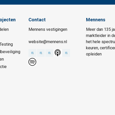
rojecten
Contact
Mennens
delen
Mennens vestigingen
Meer dan 135 ja
marktleider in d
website@mennens.nl
het hele spectr
Testing
keuren, certific
beveiliging
opleiden
en
ctie