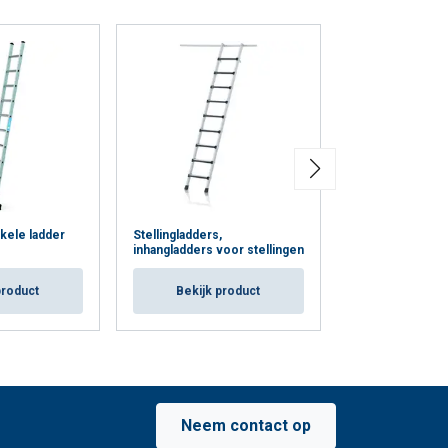
kele ladder
Stellingladders,
Trec LH Verrijd
inhangladders voor stellingen
stellingladders
product
Bekijk product
Bekijk p
Neem contact op