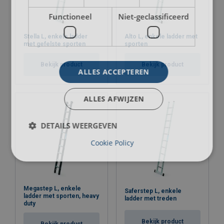
Functioneel
Niet-geclassificeerd
Stella L, enkele ladder
Alto L, enkele ladder met
met gefelste sporten
sporten
Bekijk product
Bekijk product
ALLES ACCEPTEREN
Materiaal:
Markering:
Afwerking:
ALLES AFWIJZEN
Norm:
Opmerking:
DETAILS WEERGEVEN
Cookie Policy
Megastep L, enkele
Saferstep L, enkele
ladder met sporten, heavy
ladder met treden
duty
Bekijk product