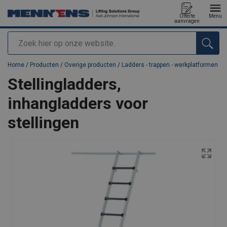
Offerte
Menu
aanvragen
Zoeken
toegevoegd aan uw offerte
Home
/
Producten
/
Overige producten
/
Ladders - trappen - werkplatformen
Stellingladders,
inhangladders voor
stellingen