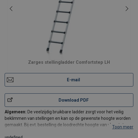
Zarges stellingladder Comfortstep LH
E-mail
Download PDF
Algemeen:
De veelzijdig bruikbare ladder zorgt voor het veilig
beklimmen van stellingen en kan op de gewenste hoogte worden
gemaakt. Bij evt. bestelling de loodrechte hoogte van vloer tot
Toon meer
bovenkant rail vermelden.
Kenmerken en voordelen:
undefined