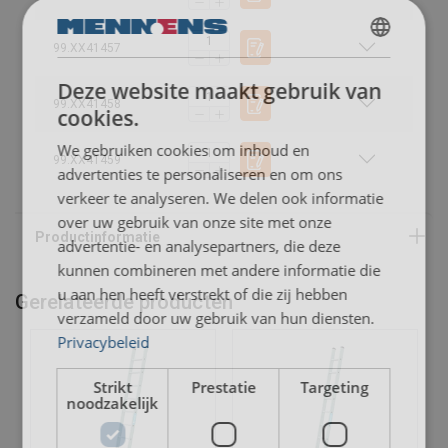
99.XX41457
DUTCH
Deze website maakt gebruik van
ENGLISH TRANSLATION
99.XX41458
cookies.
We gebruiken cookies om inhoud en
99.XX41459
advertenties te personaliseren en om ons
Comfortstep LH
verkeer te analyseren. We delen ook informatie
over uw gebruik van onze site met onze
advertentie- en analysepartners, die deze
kunnen combineren met andere informatie die
Saferstep LH
u aan hen heeft verstrekt of die zij hebben
Gerelateerde producten
verzameld door uw gebruik van hun diensten.
Stella LH
Privacybeleid
Strikt
Prestatie
Targeting
noodzakelijk