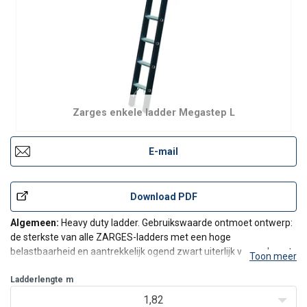
Zarges enkele ladder Megastep L
E-mail
Download PDF
Algemeen:
Heavy duty ladder.
Gebruikswaarde ontmoet ontwerp:
de sterkste van alle ZARGES-ladders met een hoge
belastbaarheid en aantrekkelijk ogend zwart uiterlijk voor robuust
Toon meer
gebruik.
Kenmerken en voordelen:
Ladderlengte
m
60 mm diepe sporten, gemaakt van lichtmetaal en voorzien
1,82