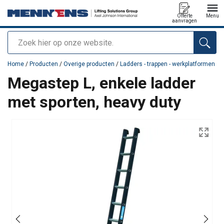
Offerte
Menu
aanvragen
Zoeken
toegevoegd aan uw offerte
Home
/
Producten
/
Overige producten
/
Ladders - trappen - werkplatformen
Megastep L, enkele ladder
met sporten, heavy duty