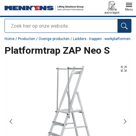
Offerte
Menu
aanvragen
Zoeken
toegevoegd aan uw offerte
Home
/
Producten
/
Overige producten
/
Ladders - trappen - werkplatformen
Platformtrap ZAP Neo S