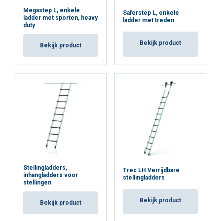
noodzakelijk
Megastep L, enkele
Saferstep L, enkele
ladder met sporten, heavy
ladder met treden
duty
Functioneel
Niet-geclassificeerd
Bekijk product
Bekijk product
ALLES ACCEPTEREN
ALLES AFWIJZEN
DETAILS WEERGEVEN
Cookie Policy
Stellingladders,
Trec LH Verrijdbare
inhangladders voor
stellingladders
stellingen
Bekijk product
Bekijk product