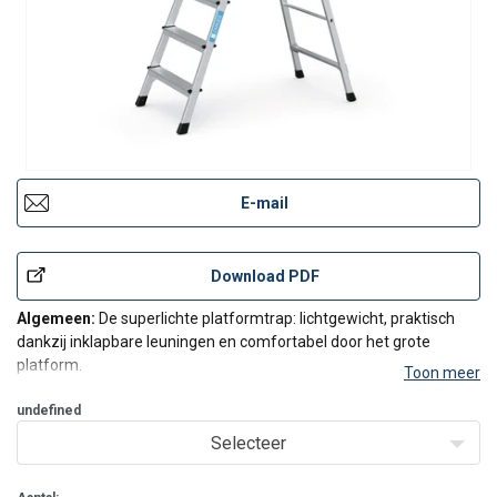
E-mail
Download PDF
Algemeen:
De superlichte platformtrap: lichtgewicht, praktisch
dankzij inklapbare leuningen en comfortabel door het grote
platform.
Toon meer
Kenmerken & voordelen:
undefined
Opklapbare leuning voor ruimtebesparend vervoer.
Selecteer
Leuningen geanodiseerd.
Groot werkplatform (400 x 400 mm)