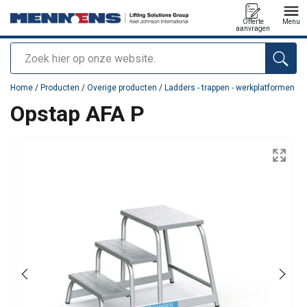
Offerte
Menu
aanvragen
Zoeken
toegevoegd aan uw offerte
Home
/
Producten
/
Overige producten
/
Ladders - trappen - werkplatformen
Opstap AFA P