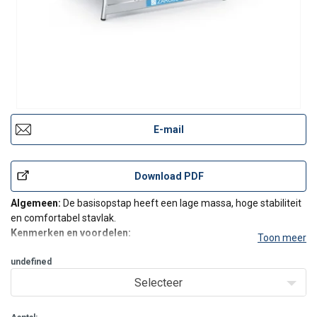
E-mail
Download PDF
Algemeen:
De basisopstap heeft een lage massa, hoge stabiliteit
en comfortabel stavlak.
Kenmerken en voordelen:
Toon meer
200 mm diepe treden, gemaakt van slipvaste geribbelde
undefined
aluminiumplaat.
350 x 577 mm grote, door een dwarsstang verstevigd
Selecteer
staand platform.
Stevige gelaste pijpconstructie va