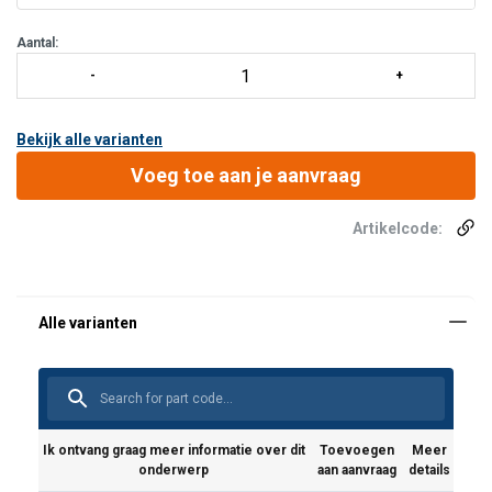
Verschillende inclinaties, 45/li>
Aantal:
Bekijk alle varianten
Voeg toe aan je aanvraag
Artikelcode:
platformtrap,
verrijdbaar
met leuning
rondom,
platformlengte
600mm - 45°
loodrechte
spreiding
aantal
tredebreedte
Ik ontvang graag meer informatie over dit
Toevoegen
Meer
hoogte
treden
600 mm
onderwerp
aan aanvraag
details