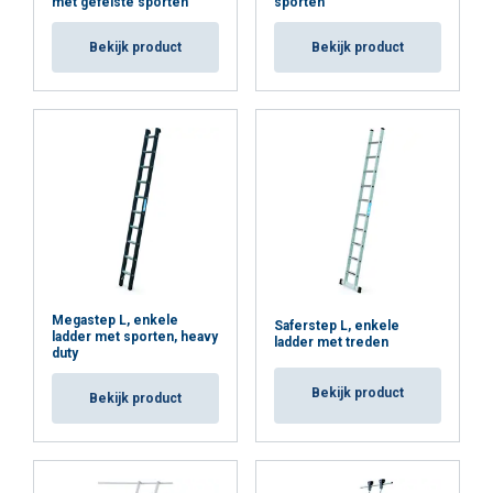
met gefelste sporten
sporten
loodrechte
spreiding
aantal
tredebreedte
Bekijk product
Bekijk product
hoogte
treden
600 mm
mm
spoorbreedte
order
nr
1250
1342
5
1000
402
1750
1631
7
1000
402
2250
1919
9
1200
402
2750
2208
11
1400
402
Megastep L, enkele
3250
2497
13
1600
402
Saferstep L, enkele
ladder met sporten, heavy
ladder met treden
duty
3750
2785
15
1600
402
Bekijk product
Bekijk product