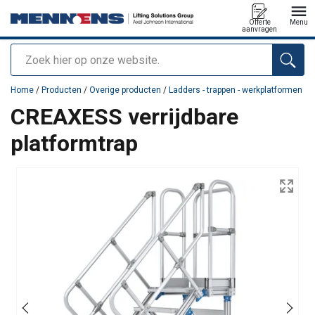
Offerte
Menu
aanvragen
Zoeken
toegevoegd aan uw offerte
Home
/
Producten
/
Overige producten
/
Ladders - trappen - werkplatformen
CREAXESS verrijdbare
platformtrap