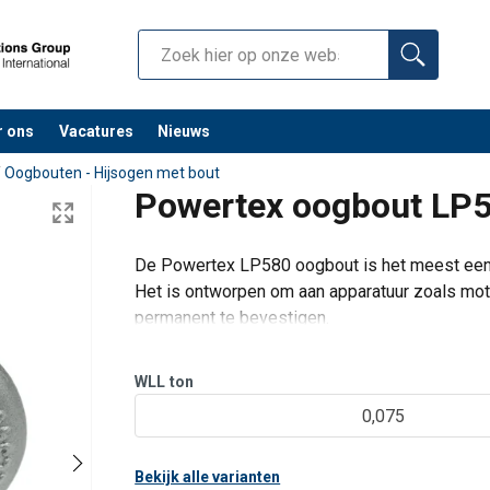
r ons
Vacatures
Nieuws
/
Oogbouten - Hijsogen met bout
Powertex oogbout LP5
De Powertex LP580 oogbout is het meest eenv
Het is ontworpen om aan apparatuur zoals mot
permanent te bevestigen.
Dit hijspunt zorgt voor betrouwbare prestaties
enkele
WLL
ton
0,075
Bekijk alle varianten