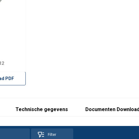
Manual-ML-20260408.pdf
12
ad PDF
0224.pdf
Technische gegevens
Documenten Downloa
Filter