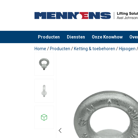
Producten
Diensten
Onze Knowhow
Ove
toegevoegd aan uw offerte
Home
/
Producten
/
Ketting & toebehoren
/
Hijsogen