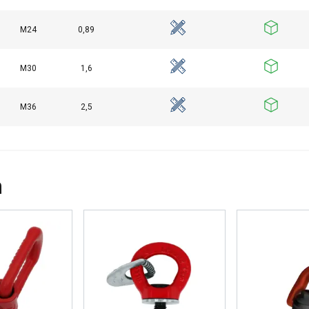
M24
0,89
EVEN
ALLES AFWIJZEN
ALLE
M30
1,6
Cookie Policy
M36
2,5
n