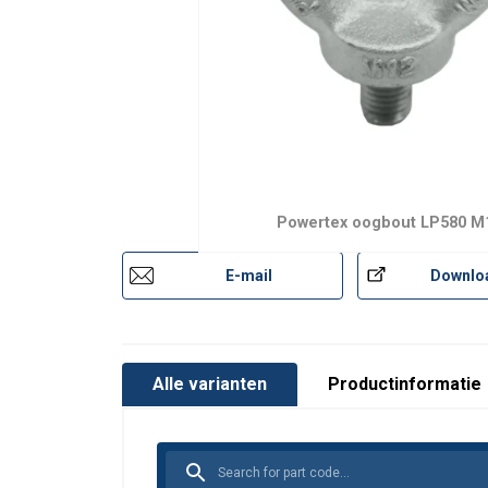
Gebruikershandleiding:
Powertex-Lifting-Point-LP580-LP582-User-
Powertex oogbout LP580 M
Juridische Documenten:
E-mail
Downlo
Powertex-Lifting-Point-LP580-DoC-ML-2026
Alle varianten
Productinformatie
Duurzame afwerking:
Naleving van de norm:
.