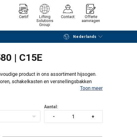
Certif
Lifting
Contact
Offerte
Solutions
aanvragen
Group
Nederlands
Verder winkelen
Vraag offerte aan
80 | C15E
oudige product in ons assortiment hijsogen.
oren, schakelkasten en versnellingsbakken
Toon meer
 en veiligheid in uw operaties, maar heeft ook
Aantal: