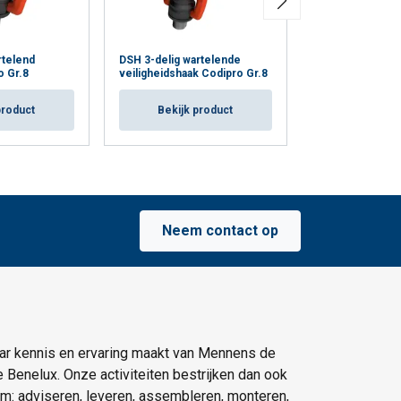
rtelend
DSH 3-delig wartelende
FP wartelend hi
o Gr.8
veiligheidshaak Codipro Gr.8
Gr.10
product
Bekijk product
Bekijk p
Neem contact op
ar kennis en ervaring maakt van Mennens de
e Benelux. Onze activiteiten bestrijken dan ook
um: adviseren, leveren, assembleren, monteren,