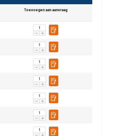
Toevoegen aan aanvraag
DUTCH
ENGLISH TRANSLATION
r te analyseren. We
partners, die deze
ebben verzameld door
Niet-
geclassificeerd