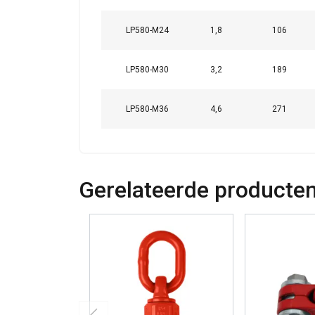
Veiligheidsfactor:
LP580-M24
1,8
106
DETAILS WEERG
LP580-M30
3,2
189
LP580-M36
4,6
271
Gerelateerde producte