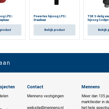
oog LPD |
Powertex hijsoog LPS |
TSR 3-delig wa
lapbaar
Draaibaar
hijsoog Codipr
 product
Bekijk product
Bekijk 
 aan
rojecten
Contact
Mennens
delen
Mennens vestigingen
Meer dan 135 ja
marktleider in d
website@mennens.nl
het hele spectr