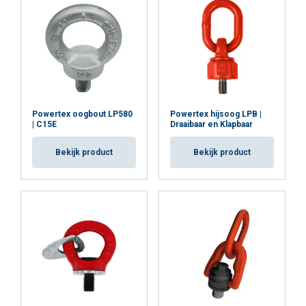
verkeer te analyseren. We delen ook informatie
over uw gebruik van onze site met onze
Duurzame afwerking:
De LPD-hijspunten zijn gecoat
advertentie- en analysepartners, die deze
met PURE RED poederverf en onderscheiden zich
kunnen combineren met andere informatie die
door hun duurzaamheid en corrosiebestendigheid.
u aan hen heeft verstrekt of die zij hebben
verzameld door uw gebruik van hun diensten.
Naleving van de norm:
Vervaardigd om te voldoen
Privacybeleid
aan de testvereisten gespecificeerd door EN 1677-1,
Powertex oogbout LP580
Powertex hijsoog LPB |
waardoor hoge veiligheids- en kwaliteitsnormen
| C15E
Draaibaar en Klapbaar
Strikt
Prestatie
Targeting
worden gegarandeerd.
noodzakelijk
Bekijk product
Bekijk product
Betrouwbaar
:
Functioneel
Niet-geclassificeerd
Kwaliteitsborging:
Elk onderdeel ondergaat in de
fabriek scheurdetectietests en alle gesmede
schakels worden getest op proefbelasting om de
betrouwbaarheid te garanderen.
ALLES ACCEPTEREN
Typetest:
Elk model ondergaat fabriekstypetests,