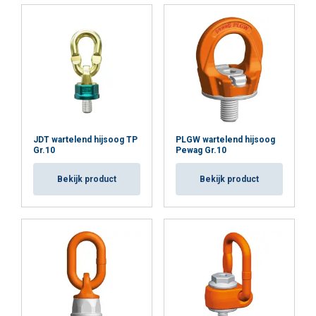
Breed temperatuurbereik:
Geoptimaliseerd voor
gebruik tussen -40°C en +200°C zonder WLL-reductie,
met toegestane WLL-reducties voor hogere
temperatuurbereiken, waardoor aanpasbaarheid aan
verschillende gebruiksomgevingen wordt
gegarandeerd.
Materiaal:
Markering:
JDT wartelend hijsoog TP
PLGW wartelend hijsoog
Gr.10
Pewag Gr.10
Temperatuursbereik:
Bekijk product
Bekijk product
Afwerking:
Norm:
Opmerking:
Waarschuwing:
Veiligheidsfactor: