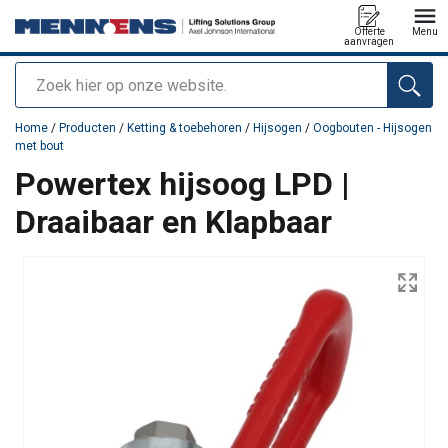
Offerte
Menu
aanvragen
Zoeken
toegevoegd aan uw offerte
Home
/
Producten
/
Ketting & toebehoren
/
Hijsogen
/
Oogbouten - Hijsogen
met bout
Powertex hijsoog LPD |
Draaibaar en Klapbaar