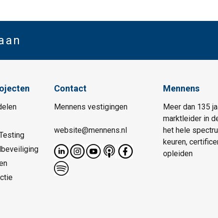
 aan
rojecten
Contact
Mennens
delen
Mennens vestigingen
Meer dan 135 ja
marktleider in d
website@mennens.nl
het hele spectr
Testing
keuren, certific
beveiliging
opleiden
en
ctie