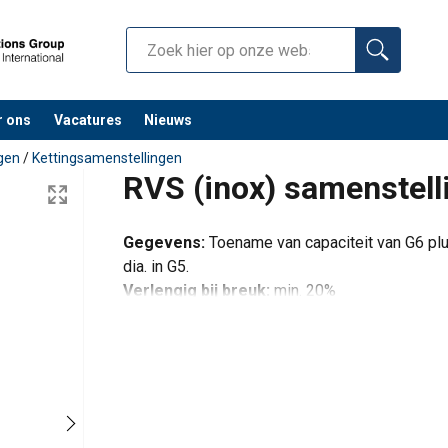
r ons
Vacatures
Nieuws
ngen
/
Kettingsamenstellingen
RVS (inox) samenstell
Gegevens:
Toename van capaciteit van G6 plu
dia. in G5.
Verlengig bij breuk:
min. 20%
Ketting:
Glanzend gepolijst.
Onderdelen:
Gebeitst en gestraald
2-sprong
3- & 4-sprong
Eindloos
gestropt