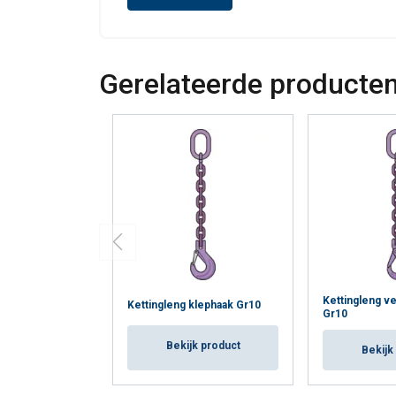
WOX 13
13
3.200
2.560
4.500
WOX 16-
16
6.300
5.040
8.800
6
Gerelateerde producte
WOX 16
16
5.000
4.000
7.100
WOX 20-
20
8.000
6.400
11.200
5
WOX 26-
26
12.000
9.600
-
4+
Kettingleng ve
Kettingleng klephaak Gr10
Gr10
Bekijk product
Bekijk