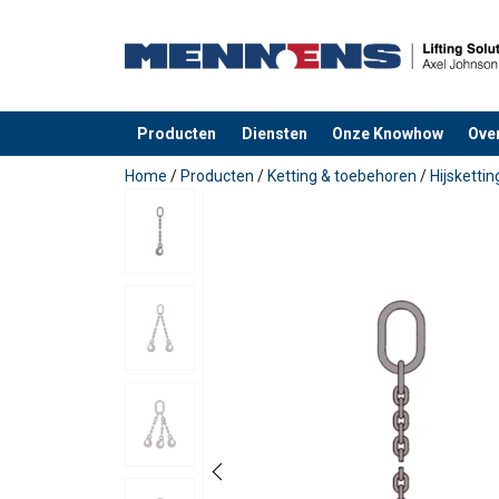
Producten
Diensten
Onze Knowhow
Ove
toegevoegd aan uw offerte
Home
/
Producten
/
Ketting & toebehoren
/
Hijsketti
Veiligheids-
Leng
factor
Materiaal: