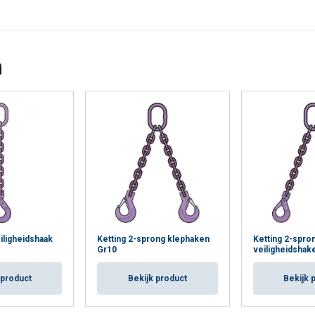
3.200
3.550
2.560
6.700
4.750
5.120
Cookie Policy
6.300
7.050
5.040
13.200
9.400
10.000
n
5.000
5.600
4.000
10.000
7.500
8.000
8.000
-
-
-
-
12.800
-
-
-
-
-
19.200
iligheidshaak
Ketting 2-sprong klephaken
Ketting 2-spro
Gr10
veiligheidshak
 product
Bekijk product
Bekijk 