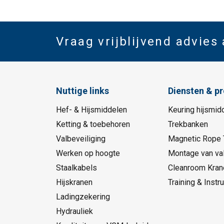
Vraag vrijblijvend advies
Nuttige links
Diensten & p
Hef- & Hijsmiddelen
Keuring hijsmid
Ketting & toebehoren
Trekbanken
Valbeveiliging
Magnetic Rope 
Werken op hoogte
Montage van val
Staalkabels
Cleanroom Kran
Hijskranen
Training & Instru
Ladingzekering
Hydrauliek