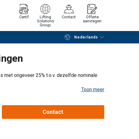
Certif
Lifting
Contact
Offerte
Solutions
aanvragen
Group
Nederlands
Verder winkelen
Vraag offerte aan
ingen
s met ongeveer 25% t.o.v. dezelfde nominale
Toon meer
Contact
Endloze leng
Eindloze 2-
In
sprong
broek