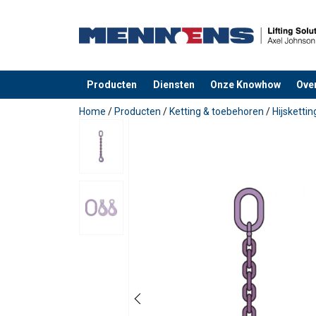
Producten
Diensten
Onze Knowhow
Ove
toegevoegd aan uw offerte
Home
/
Producten
/
Ketting & toebehoren
/
Hijsketti