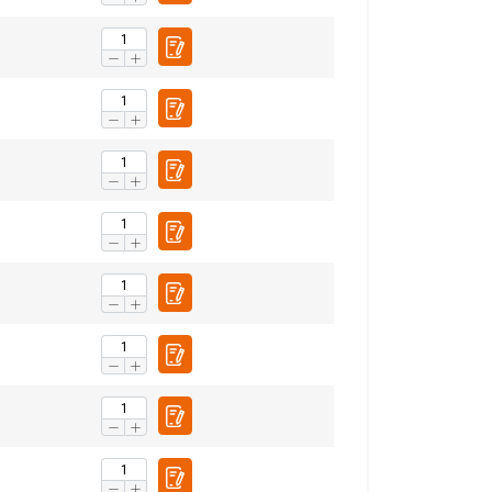
rt
Endless