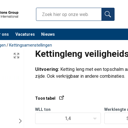
r ons
Vacatures
Nieuws
ngen
/
Kettingsamenstellingen
Kettingleng veilighei
Uitvoering:
Ketting leng met een topschalm aa
zijde. Ook verkrijgbaar in andere combinaties.
Afmetingen
: Ø 6-22 mm. (andere ø op aanvra
Toon tabel
WLL
ton
Werklengte
1,4