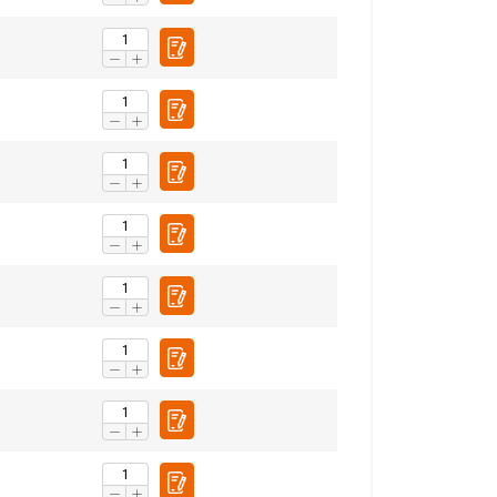
Niet-
geclassificeerd
S ACCEPTEREN