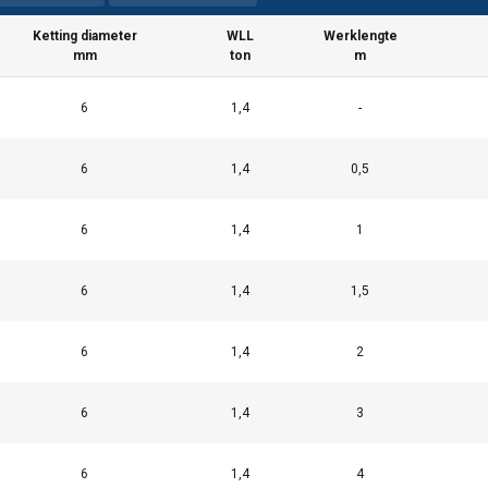
Ketting diameter
WLL
Werklengte
mm
ton
m
6
1,4
-
6
1,4
0,5
6
1,4
1
6
1,4
1,5
6
1,4
2
6
1,4
3
6
1,4
4