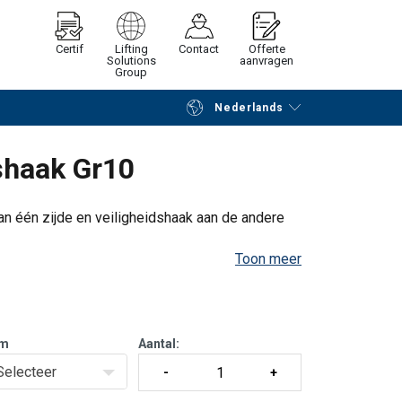
Certif
Lifting
Contact
Offerte
Solutions
aanvragen
Group
Nederlands
Verder winkelen
Vraag offerte aan
dshaak Gr10
n één zijde en veiligheidshaak aan de andere
Toon meer
ag)
m
Aantal:
Selecteer