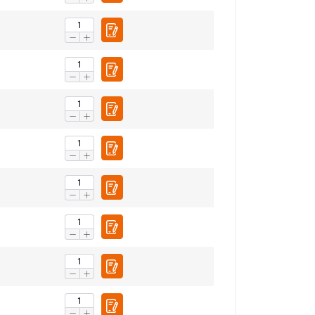
DUTCH
ENGLISH TRANSLATION
r te analyseren. We
partners, die deze
ebben verzameld door