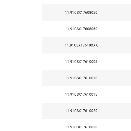
11.91CSX17608050
11.91CSX17608060
11.91CSX17610XXX
11.91CSX17610005
11.91CSX17610010
Deze website 
11.91CSX17610015
We gebruiken cookie
delen ook informatie
11.91CSX17610020
kunnen combineren m
uw gebruik van hun 
11.91CSX17610030