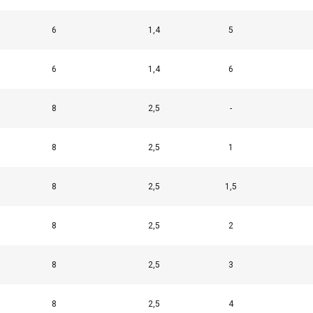
6
1,4
5
6
1,4
6
8
2,5
-
8
2,5
1
8
2,5
1,5
8
2,5
2
8
2,5
3
8
2,5
4