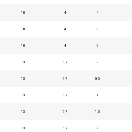
Prestatie
Targeting
Functioneel
10
4
4
10
4
5
EVEN
ALLES AFWIJZEN
ALLE
10
4
6
Cookie Policy
13
6,7
-
13
6,7
0,5
13
6,7
1
13
6,7
1,5
13
6,7
2