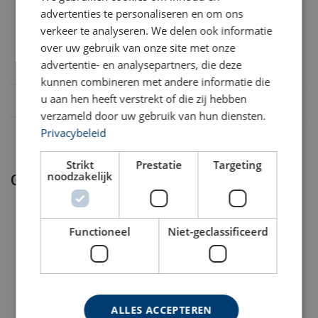
Ik ontvang graag meer
Toevoegen aan
Meer
afwijkingen en grenswaarden.
advertenties te personaliseren en om ons
informatie
aanvraag
details
Minder stilstand: voorspellend onderhoud voorkomt
verkeer te analyseren. We delen ook informatie
onverwachte uitval.
over uw gebruik van onze site met onze
Rope Watcher™
Lagere kosten: gericht onderhoud en optimale
advertentie- en analysepartners, die deze
kabellevensduur.
Volledige traceerbaarheid: historie, rapportages en
kunnen combineren met andere informatie die
audit‑klare data.
u aan hen heeft verstrekt of die zij hebben
Snellere besluitvorming: KPI’s, trends en duidelijke
verzameld door uw gebruik van hun diensten.
incidentlogs.
Privacybeleid
Kenmerken en functionaliteiten
Strikt
Prestatie
Targeting
noodzakelijk
Realtime conditiebewaking: sensoren en algoritmes voor
Gerelateerde producten
slijtage, breukdraden en overbelasting.
Incident- en alarmmeldingen: notificaties bij
overschrijding van ingestelde drempels.
Functioneel
Niet-geclassificeerd
Trendanalyse en rapportages: export voor audits,
keuringen en compliance.
Integraties: API/exports naar bestaande
onderhoudssystemen.
Industriële uitvoering: robuuste behuizing, snelle
ALLES ACCEPTEREN
montage en gebruik in zware omgevingen.