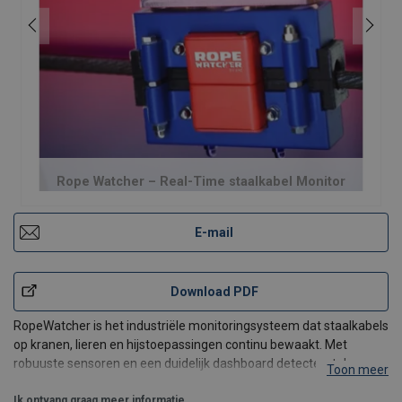
Rope Watcher – Real-Time staalkabel Monitor
E-mail
Download PDF
RopeWatcher is het industriële monitoringsysteem dat staalkabels
op kranen, lieren en hijstoepassingen continu bewaakt. Met
robuuste sensoren en een duidelijk dashboard detecteert de
Toon meer
RopeWatcher door middel van de magneto-inductieve methode
(MRT) slijtage, breukdraden en belastingpieken in
Ik ontvang graag meer informatie