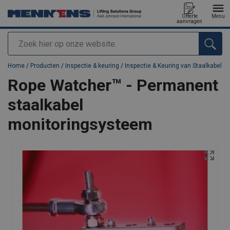
Offerte
Menu
aanvragen
Zoeken
toegevoegd aan uw offerte
Home
/
Producten
/
Inspectie & keuring
/
Inspectie & Keuring van Staalkabel
Rope Watcher™ - Permanent
staalkabel
monitoringsysteem