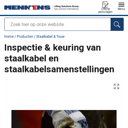
Offerte
Menu
aanvragen
Zoeken
toegevoegd aan uw offerte
Home
/
Producten
/
Staalkabel & Touw
Inspectie & keuring van
staalkabel en
staalkabelsamenstellingen