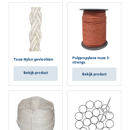
Strikt
Prestatie
Targeting
noodzakelijk
Functioneel
Niet-geclassificeerd
Polypropylene touw 3-
Touw Nylon gevlochten
strengs
ALLES ACCEPTEREN
Bekijk product
Bekijk product
ALLES AFWIJZEN
DETAILS WEERGEVEN
Cookie Policy