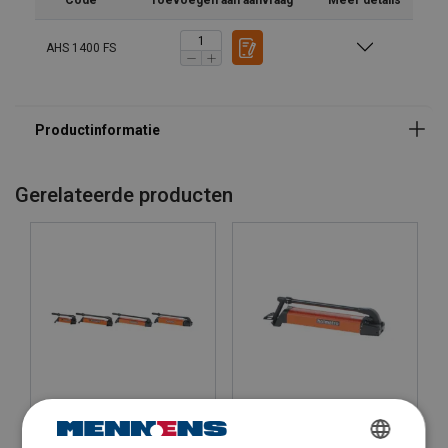
Code
Toevoegen aan aanvraag
Meer details
AHS 1400 FS
Gerelateerde producten
Holmatro Hydraulishe
Holmatro Hydraulische
Handpomp PA H 2
Voetpomp PA 18 F2