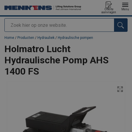
Offerte
Menu
aanvragen
Zoeken
toegevoegd aan uw offerte
Home
/
Producten
/
Hydrauliek
/
Hydraulische pompen
Holmatro Lucht
Hydraulische Pomp AHS
1400 FS