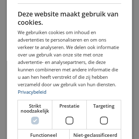
DUTCH
Bekijk product
Bekijk product
Deze website maakt gebruik van
ENGLISH TRANSLATION
cookies.
We gebruiken cookies om inhoud en
advertenties te personaliseren en om ons
verkeer te analyseren. We delen ook informatie
over uw gebruik van onze site met onze
advertentie- en analysepartners, die deze
kunnen combineren met andere informatie die
u aan hen heeft verstrekt of die zij hebben
verzameld door uw gebruik van hun diensten.
Holmatro Elektrische
Holmatro Elektrische
Hydrauliek Pomp EHW
Hydrauliek Pomp VARI S,
Privacybeleid
1650 RC
230V
Strikt
Prestatie
Targeting
Bekijk product
Bekijk product
noodzakelijk
Functioneel
Niet-geclassificeerd