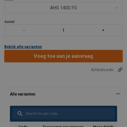
gehandhaafd
AHS 1400 FS
Vonkvrij; geschikt voor explosiegevaarlijke ruimten
Geluidsarm door ingebouwde geluidsdempe
Aantal:
Bekijk alle varianten
Voeg toe aan je aanvraag
Artikelcode: