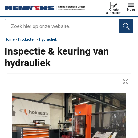
Offerte
Menu
aanvragen
Zoeken
toegevoegd aan uw offerte
Home
/
Producten
/
Hydrauliek
Inspectie & keuring van
hydrauliek