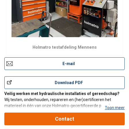
Holmatro testafdeling Mennens
E-mail
Download PDF
Veilig werken met hydraulische installaties of gereedschap?
Wij testen, onderhouden, repareren en (her)certificeren het
materieel in één van onze Holmatro-gecertificeerde premium
Toon meer
service centers. Onze service-werkplaatsen zijn uitgebreid met
professionele, gespecialiseerde testunits voor hydra
Contact